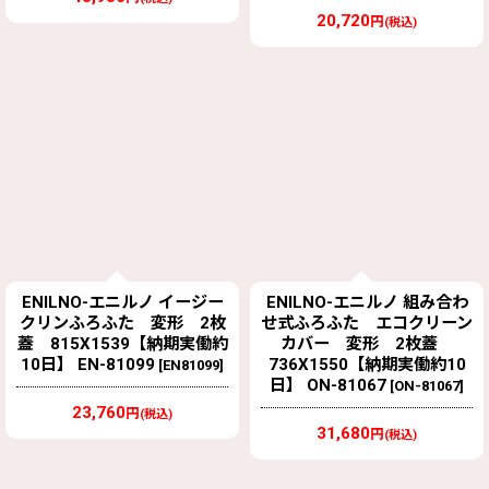
20,720
円
(税込)
ENILNO-エニルノ イージー
ENILNO-エニルノ 組み合わ
クリンふろふた 変形 2枚
せ式ふろふた エコクリーン
蓋 815X1539【納期実働約
カバー 変形 2枚蓋
10日】 EN-81099
736X1550【納期実働約10
[
EN81099
]
日】 ON-81067
[
ON-81067
]
23,760
円
(税込)
31,680
円
(税込)