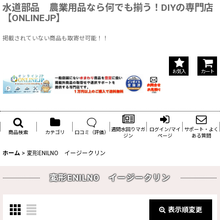
水道部品 農業用品なら何でも揃う！DIYの専門店
【ONLINEJP】
掲載されていない商品も取寄せ可能！！
お気入
カート
週間水回りマガ
ログイン/マイ
サポート・よく
商品検索
カテゴリ
口コミ（評価）
ジン
ページ
ある質問
ホーム
>
変形ENILNO イージークリン
変形ENILNO イージークリン
表示順変更
閉じる