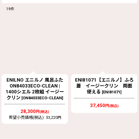
19
件
表示数
:
並び順
:
絞り込む
ENILNO エニルノ 風呂ふた
ENI81071【エニルノ】ふろ
ON84033ECO-CLEAN |
蓋 イージークリン 両面
1400シエル 2枚組 イージー
使える
[
ENI81071
]
クリン
[
ON84033ECO-CLEAN
]
37,450
円
(税込)
28,300
円
(税込)
希望小売価格(税込)
:
33,220
円