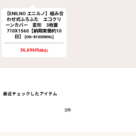
【ENILNO エニルノ】組み合
わせ式ふろふた エコクリ
ーンカバー 変形 3枚蓋
710X1560【納期実働約10
日】
[
ON-81035WNL
]
36,696
円
(税込)
最近チェックしたアイテム
0件