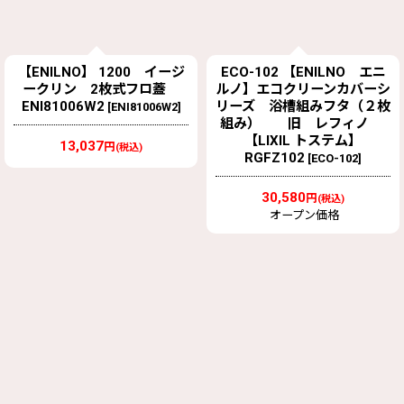
【ENILNO】 1200 イージ
ECO-102 【ENILNO エニ
ークリン 2枚式フロ蓋
ルノ】エコクリーンカバーシ
ENI81006W2
リーズ 浴槽組みフタ（２枚
[
ENI81006W2
]
組み） 旧 レフィノ
【LIXIL トステム】
13,037
円
(税込)
RGFZ102
[
ECO-102
]
30,580
円
(税込)
オープン価格