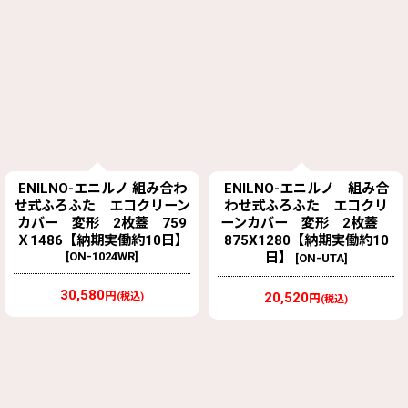
ENILNO-エニルノ 組み合わ
ENILNO-エニルノ 組み合
せ式ふろふた エコクリーン
わせ式ふろふた エコクリ
カバー 変形 2枚蓋 759
ーンカバー 変形 2枚蓋
Ｘ1486【納期実働約10日】
875X1280【納期実働約10
[
ON-1024WR
]
日】
[
ON-UTA
]
30,580
円
20,520
(税込)
円
(税込)