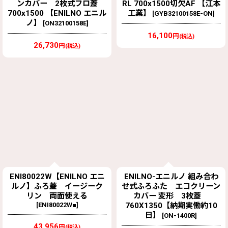
ンカバー 2枚式フロ蓋
RL 700x1500切欠AF 【江本
700x1500 【ENILNO エニル
工業】
[
GYB32100158E-ON
]
ノ】
[
ON32100158E
]
16,100
円
(税込)
26,730
円
(税込)
ENI80022W【ENILNO エニ
ENILNO-エニルノ 組み合わ
ルノ】ふろ蓋 イージーク
せ式ふろふた エコクリーン
リン 両面使える
カバー 変形 3枚蓋
[
ENI80022W■
]
760X1350【納期実働約10
日】
[
ON-1400R
]
43,956
円
(税込)