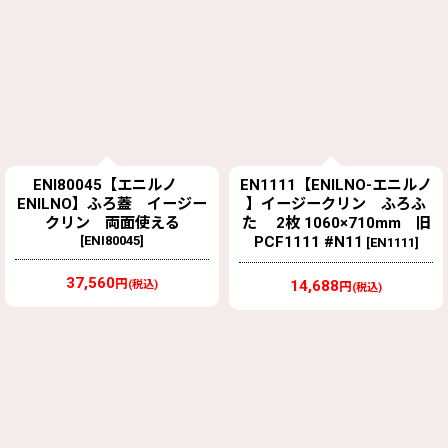
ENI80045【エニルノ
EN1111【ENILNO-エニルノ
ENILNO】ふろ蓋 イージー
】イージークリン ふろふ
クリン 両面使える
た 2枚 1060×710mm 旧
[
ENI80045
]
PCF1111 #N11
[
EN1111
]
37,560
円
14,688
(税込)
円
(税込)