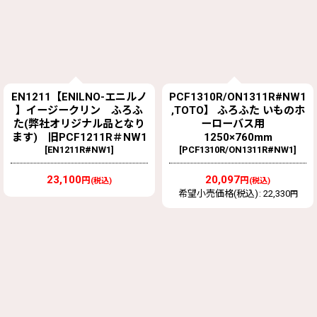
EN1211【ENILNO-エニルノ
PCF1310R/ON1311R#NW1
】イージークリン ふろふ
,TOTO】 ふろふた いものホ
た(弊社オリジナル品となり
ーローバス用
ます) 旧PCF1211R＃NW1
1250×760mm
[
EN1211R#NW1
]
[
PCF1310R/ON1311R#NW1
]
23,100
20,097
円
円
(税込)
(税込)
希望小売価格(税込)
:
22,330
円