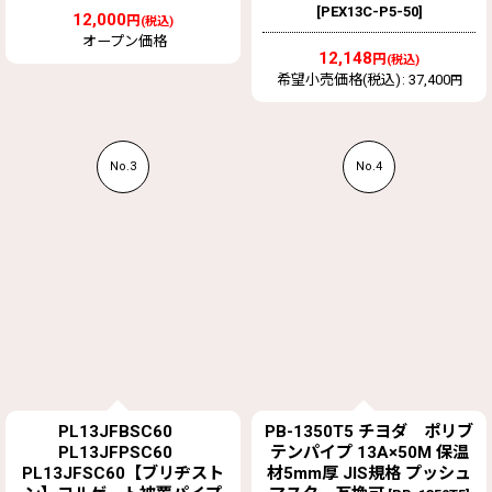
[
PEX13C-P5-50
]
12,000
円
(税込)
オープン価格
12,148
円
(税込)
希望小売価格(税込)
:
37,400
円
No.3
No.4
PL13JFBSC60
PB-1350T5 チヨダ ポリブ
PL13JFPSC60
テンパイプ 13A×50M 保温
PL13JFSC60【ブリヂスト
材5mm厚 JIS規格 プッシュ