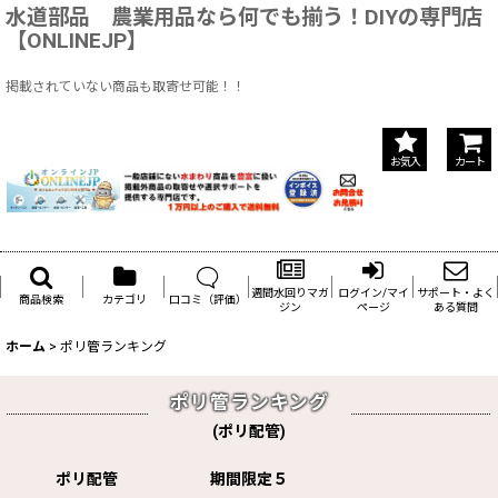
水道部品 農業用品なら何でも揃う！DIYの専門店
【ONLINEJP】
掲載されていない商品も取寄せ可能！！
お気入
カート
週間水回りマガ
ログイン/マイ
サポート・よく
商品検索
カテゴリ
口コミ（評価）
ジン
ページ
ある質問
ホーム
>
ポリ管ランキング
ポリ管ランキング
(
ポリ配管
)
ポリ配管
期間限定５