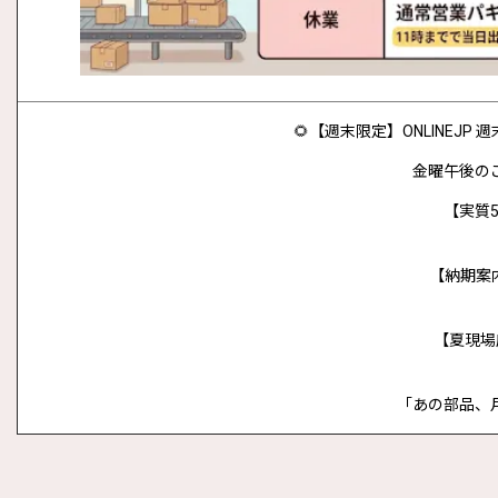
🌻【週末限定】ONLINEJ
金曜午後の
【実質5
【納期案
【夏現場
「あの部品、