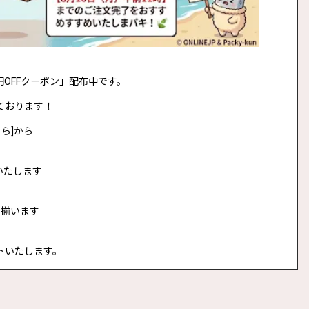
0円OFFクーポン」配布中です。
ております！
ら]から
いたします
に揃います
トいたします。