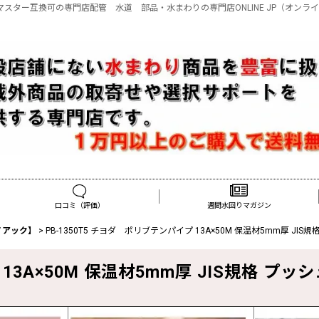
プッシュマスター互換可の専門店配管 水道 部品・水まわりの専門店ONLINE JP（オンラ
口コミ（評価）
週間水回りマガジン
ノアック】
>
PB-1350T5 チヨダ ポリブテンパイプ 13A×50M 保温材5mm厚 JI
 13A×50M 保温材5mm厚 JIS規格 プ