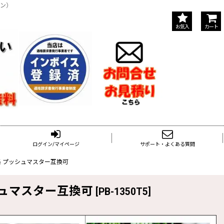
イン）
お気入
カート
ログイン/マイページ
サポート・よくある質問
S規格 プッシュマスター互換可
ッシュマスター互換可
[
PB-1350T5
]