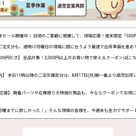
P 週末セール開催中！ 日頃のご愛顧に感謝して、現場応援！週末限定「50
ご注文分も、週明け月曜日の現場に間に合うよう最速で出荷準備を進め
00円引き】 全品対象！2,000円以上のお買い物で使えるクーポンは[こち
内】 本日11時以降のご注文確定分は、8月17日(月)朝一番より順次出荷
応援】 廃番パーツや在庫限り大特価の商品も、今ならクーポンでお得
月曜までに欲しかった！」そんな現場の皆様を、今週末も全力でサポー