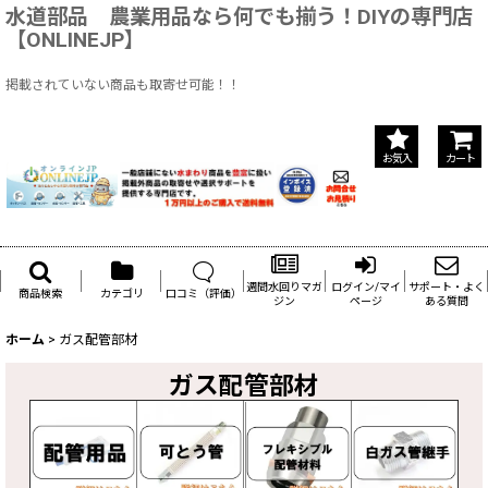
水道部品 農業用品なら何でも揃う！DIYの専門店
【ONLINEJP】
掲載されていない商品も取寄せ可能！！
お気入
カート
週間水回りマガ
ログイン/マイ
サポート・よく
商品検索
カテゴリ
口コミ（評価）
ジン
ページ
ある質問
ホーム
>
ガス配管部材
ガス配管部材