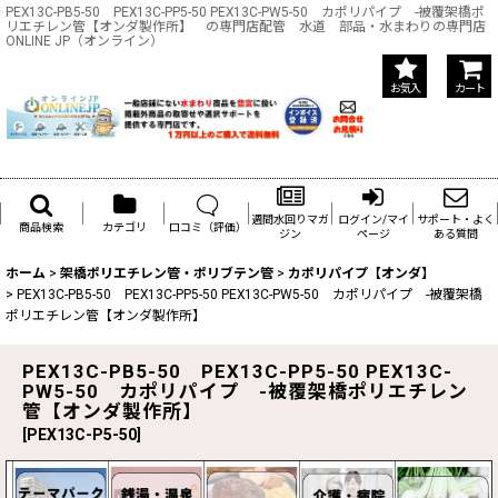
PEX13C-PB5-50 PEX13C-PP5-50 PEX13C-PW5-50 カポリパイプ -被覆架橋ポ
リエチレン管【オンダ製作所】 の専門店配管 水道 部品・水まわりの専門店
ONLINE JP（オンライン）
お気入
カート
週間水回りマガ
ログイン/マイ
サポート・よく
商品検索
カテゴリ
口コミ（評価）
ジン
ページ
ある質問
ホーム
>
架橋ポリエチレン管・ポリブテン管
>
カポリパイプ【オンダ】
>
PEX13C-PB5-50 PEX13C-PP5-50 PEX13C-PW5-50 カポリパイプ -被覆架橋
ポリエチレン管【オンダ製作所】
PEX13C-PB5-50 PEX13C-PP5-50 PEX13C-
PW5-50 カポリパイプ -被覆架橋ポリエチレン
管【オンダ製作所】
[
PEX13C-P5-50
]