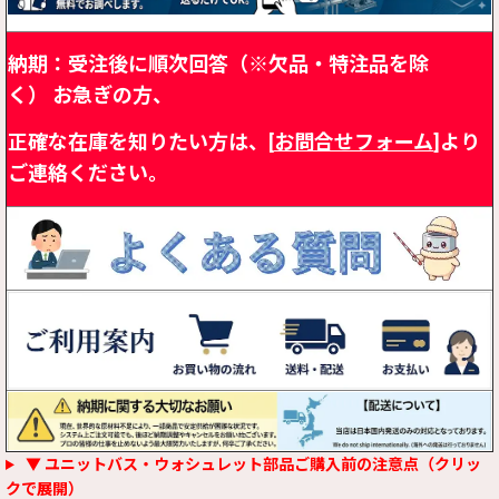
納期：受注後に順次回答（※欠品・特注品を除
く）
お急ぎの方、
正確な在庫を知りたい方は、[
お問合せフォーム
]より
ご連絡ください。
▼ ユニットバス・ウォシュレット部品ご購入前の注意点（クリッ
クで展開）