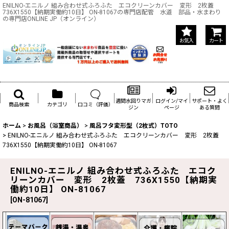
ENILNO-エニルノ 組み合わせ式ふろふた エコクリーンカバー 変形 2枚蓋
736X1550【納期実働約10日】 ON-81067の専門店配管 水道 部品・水まわり
の専門店ONLINE JP（オンライン）
お気入
カート
週間水回りマガ
ログイン/マイ
サポート・よく
商品検索
カテゴリ
口コミ（評価）
ジン
ページ
ある質問
ホーム
>
お風呂（浴室商品）
>
風呂フタ変形型（2枚式）TOTO
>
ENILNO-エニルノ 組み合わせ式ふろふた エコクリーンカバー 変形 2枚蓋
736X1550【納期実働約10日】 ON-81067
ENILNO-エニルノ 組み合わせ式ふろふた エコク
リーンカバー 変形 2枚蓋 736X1550【納期実
働約10日】 ON-81067
[
ON-81067
]