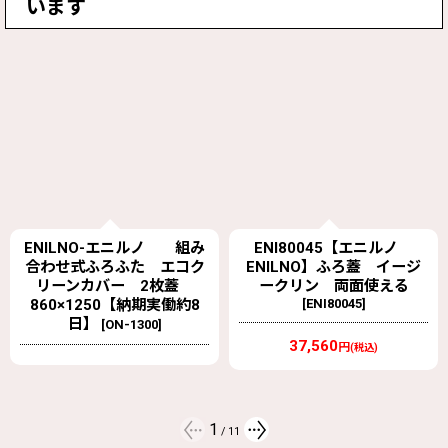
います
ENI80045【エニルノ
ON32100158E エコクリー
ENILNO】ふろ蓋 イージ
ンカバー 2枚式フロ蓋
ークリン 両面使える
700x1500 【ENILNO エニ
[
ENI80045
]
ルノ】
[
ON32100158E
]
37,560
円
26,730
(税込)
円
(税込)
2
/
11