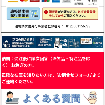
適格請求書発行事業者登録番号：T8120001156788
納期：受注後に順次回答（※欠品・特注品を除
く）
お急ぎの方、
正確な在庫を知りたい方は、[
お問合せフォーム
]より
ご連絡ください。