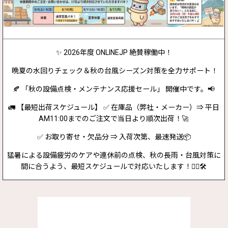
✨ 2026年度 ONLINEJP 絶賛稼働中！
晩夏の水回りチェック＆秋の台風シーズン対策を全力サポート！
🍂 「秋の設備点検・メンテナンス応援セール」 開催中です。📢
🚛 【最短出荷スケジュール】 ✅ 在庫品（弊社・メーカー）⇒ 平日
AM11:00までのご注文で当日より順次出荷！🚀
✅ お取り寄せ・欠品分 ⇒ 入荷次第、最速発送📦
猛暑による設備疲労のケアや連休前の点検、秋の長雨・台風対策に
間に合うよう、最短スケジュールで対応いたします！👷‍♂️🛠️