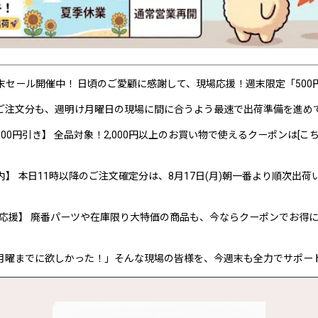
P 週末セール開催中！ 日頃のご愛顧に感謝して、現場応援！週末限定「50
ご注文分も、週明け月曜日の現場に間に合うよう最速で出荷準備を進め
00円引き】 全品対象！2,000円以上のお買い物で使えるクーポンは[こち
内】 本日11時以降のご注文確定分は、8月17日(月)朝一番より順次出荷
応援】 廃番パーツや在庫限り大特価の商品も、今ならクーポンでお得
月曜までに欲しかった！」そんな現場の皆様を、今週末も全力でサポー