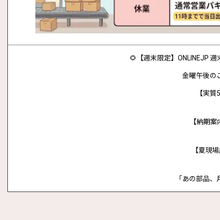
🌻【週末限定】ONLINEJ
金曜午後の
【実質5
【納期案
【夏現場
「あの部品、