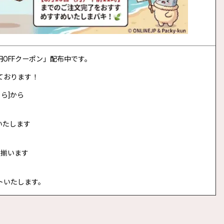
0円OFFクーポン」配布中です。
ております！
ら]から
いたします
に揃います
トいたします。