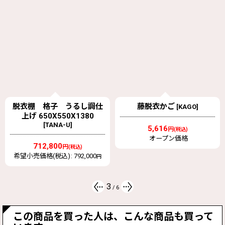
省エネに貢献します。 ▶軽量で扱いやすい：従来品に比べて
軽量化されており、開け閉めや持ち運びが簡単で、高齢の方で
特
も扱いやすいです。 ▶カビ・細菌の繁殖を抑制：表面に防カ
徴
ビ・抗菌加工が施されており、ぬめりやカビが発生しにくく、
清潔に保てます。 ▶フラットな形状：溝や凹凸が少なく、サ
ッと拭き取るだけでお手入れが完了するため、掃除が簡単で
す。
脱衣棚 格子 うるし調仕
藤脱衣かご
[
KAGO
]
上げ 650X550X1380
[
TANA-U
]
5,616
円
(税込)
オープン価格
712,800
円
(税込)
希望小売価格(税込)
:
792,000
円
3
/
6
この商品を買った人は、こんな商品も買って