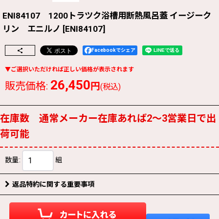
ENI84107 1200トラツク浴槽用断熱風呂蓋 イージーク
リン エニルノ
[
ENI84107
]
Facebookでシェア
26,450
販売価格
:
円
(税込)
在庫数 通常メーカー在庫あれば2〜3営業日で出
荷可能
数量
:
組
返品特約に関する重要事項