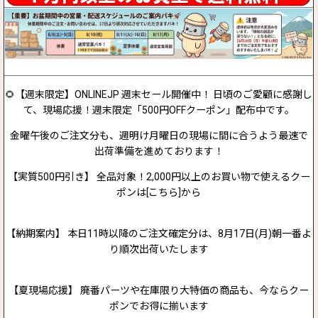
🌻【週末限定】ONLINEJP 週末セール開催中！ 日頃のご愛顧に感謝し
て、現場応援！週末限定「500円OFFクーポン」配布中です。
金曜午後のご注文分も、週明け月曜日の現場に間に合うよう最速で
出荷準備を進めております！
【実質500円引き】 全品対象！2,000円以上のお買い物で使えるクー
ポンは[こちら]から
【納期案内】 本日11時以降のご注文確定分は、8月17日(月)朝一番よ
り順次出荷いたします
【夏現場応援】 廃番パーツや在庫限り大特価の商品も、今ならクー
ポンでお得に揃います