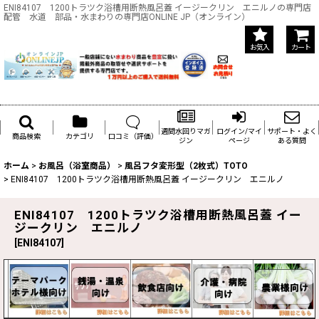
ENI84107 1200トラツク浴槽用断熱風呂蓋 イージークリン エニルノの専門店
配管 水道 部品・水まわりの専門店ONLINE JP（オンライン）
お気入
カート
週間水回りマガ
ログイン/マイ
サポート・よく
商品検索
カテゴリ
口コミ（評価）
ジン
ページ
ある質問
ホーム
>
お風呂（浴室商品）
>
風呂フタ変形型（2枚式）TOTO
>
ENI84107 1200トラツク浴槽用断熱風呂蓋 イージークリン エニルノ
ENI84107 1200トラツク浴槽用断熱風呂蓋 イー
ジークリン エニルノ
[
ENI84107
]