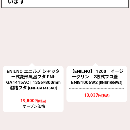
います
ENILNO エニルノ シャッタ
【ENILNO】 1200 イージ
ー式変形風呂フタ ENI-
ークリン 2枚式フロ蓋
GA1415AC | 1356×800mm
ENI81006W2
[
ENI81006W2
]
浴槽フタ
[
ENI-GA1415AC
]
13,037
円
(税込)
19,800
円
(税込)
オープン価格