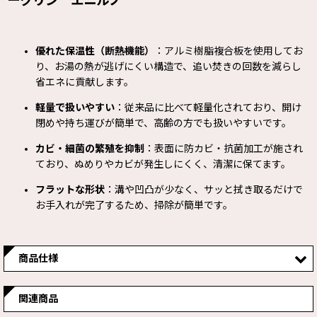
ークリン エニルノ
優れた保温性（断熱機能）
：アルミ樹脂複合板を使用してお
り、お湯の熱が逃げにくい構造で、追い焚きの回数を減らし
省エネに貢献します。
軽量で扱いやすい
：従来品に比べて軽量化されており、開け
閉めや持ち運びが簡単で、高齢の方でも扱いやすいです。
カビ・細菌の繁殖を抑制
：表面に防カビ・抗菌加工が施され
ており、ぬめりやカビが発生しにくく、清潔に保てます。
フラットな形状
：溝や凹凸が少なく、サッと拭き取るだけで
お手入れが完了するため、掃除が簡単です。
商品仕様
▶優れた保温性（断熱機能）：アルミ樹脂複合板を使用して
関連商品
おり、お湯の熱が逃げにくい構造で、追い焚きの回数を減らし