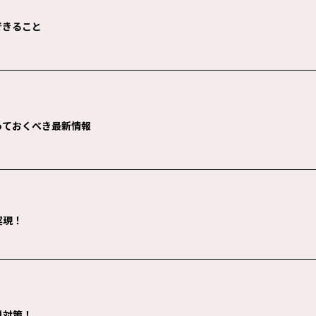
できること
っておくべき最新情報
実現！
単対策！