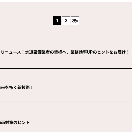
1
2
次
»
水回りニュース！水道設備業者の皆様へ、業務効率UPのヒントをお届け！
絞り込む
未来を拓く新技術！
梅雨対策のヒント