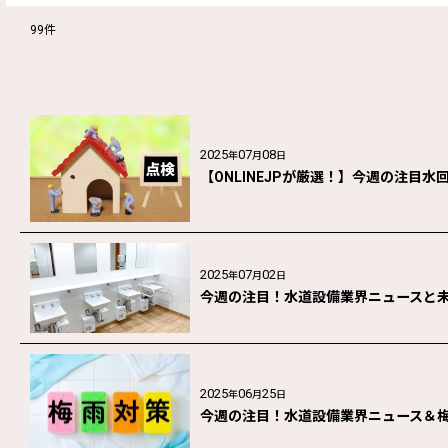
99
件
キーワード
:
カテゴリ
:
2025
07
08
年
月
日
【ONLINEJPが厳選！】今週の注目
2025
07
02
年
月
日
今週の注目！水道設備業界ニュースと
2025
06
25
年
月
日
今週の注目！水道設備業界ニュース＆