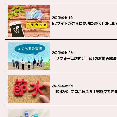
2025
04
15
年
月
日
ECサイトがさらに便利に進化！ONLI
2025
04
08
年
月
日
【リフォーム店向け】5月のお悩み解決
2025
03
25
年
月
日
【節水術】プロが教える！家庭ででき