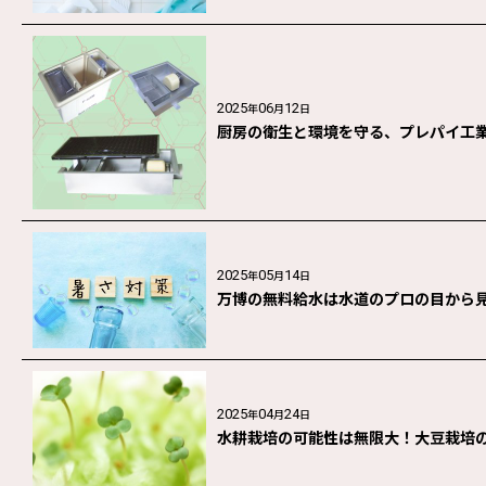
2025
06
12
年
月
日
厨房の衛生と環境を守る、プレパイ工
2025
05
14
年
月
日
万博の無料給水は水道のプロの目から
2025
04
24
年
月
日
水耕栽培の可能性は無限大！大豆栽培