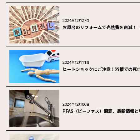
2024
12
27
年
月
日
お風呂のリフォームで光熱費を削減！「
2024
12
11
年
月
日
ヒートショックにご注意！浴槽での死
2024
12
06
年
月
日
PFAS（ピーファス）問題、最新情報