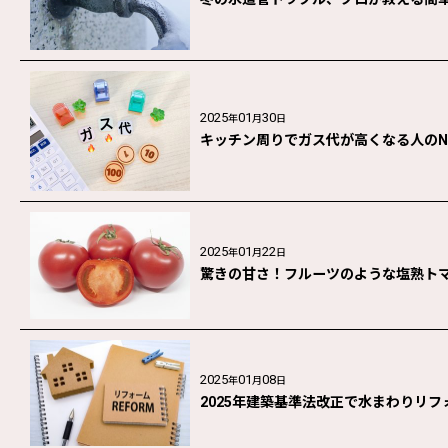
2025
01
30
年
月
日
キッチン周りでガス代が高くなる人の
2025
01
22
年
月
日
驚きの甘さ！フルーツのような塩熟ト
2025
01
08
年
月
日
2025年建築基準法改正で水まわりリ