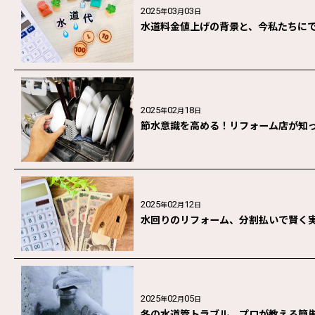
2025
03
03
年
月
日
水道料金値上げの背景と、今私たちに
2025
02
18
年
月
日
節水意識を高める！リフォーム店が知
2025
02
12
年
月
日
水回りのリフォーム、分割払いで賢く
2025
02
05
年
月
日
冬の水道管トラブル、プロが教える簡