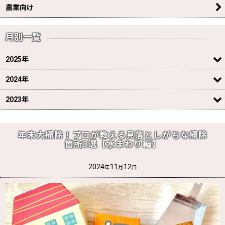
農業向け
月別一覧
2025年
2024年
2023年
年末大掃除！プロが教える見落としがちな掃除
箇所3選【水まわり編】
2024
11
12
年
月
日