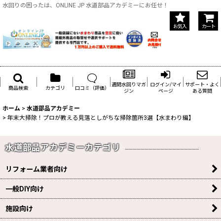
水回りの困ったは、ONLINE JP 水道部品アカデミーにお任せ！
お気入
カート
週間水回りマガ
ログイン/マイ
サポート・よく
商品検索
カテゴリ
口コミ（評価）
ジン
ページ
ある質問
ホーム
>
水道部品アカデミー
>
年末大掃除！プロが教える見落としがちな掃除箇所3選【水まわり編】
水道部品アカデミーカテゴリ
リフォーム業者向け
一般DIY向け
施設向け