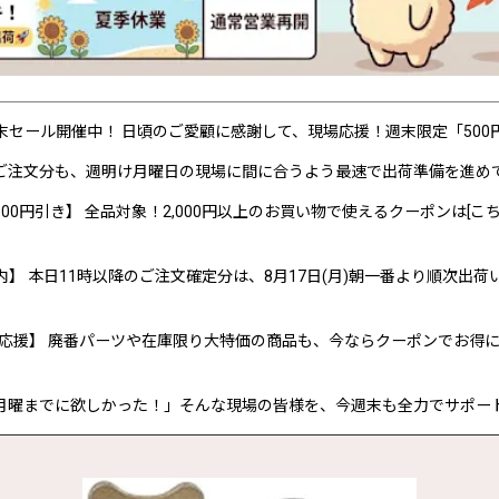
P 週末セール開催中！ 日頃のご愛顧に感謝して、現場応援！週末限定「50
ご注文分も、週明け月曜日の現場に間に合うよう最速で出荷準備を進め
00円引き】 全品対象！2,000円以上のお買い物で使えるクーポンは[こち
内】 本日11時以降のご注文確定分は、8月17日(月)朝一番より順次出荷
応援】 廃番パーツや在庫限り大特価の商品も、今ならクーポンでお得
月曜までに欲しかった！」そんな現場の皆様を、今週末も全力でサポー