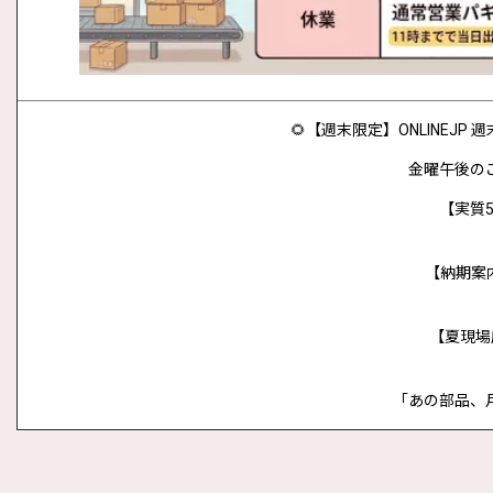
🌻【週末限定】ONLINEJ
金曜午後の
【実質5
【納期案
【夏現場
「あの部品、