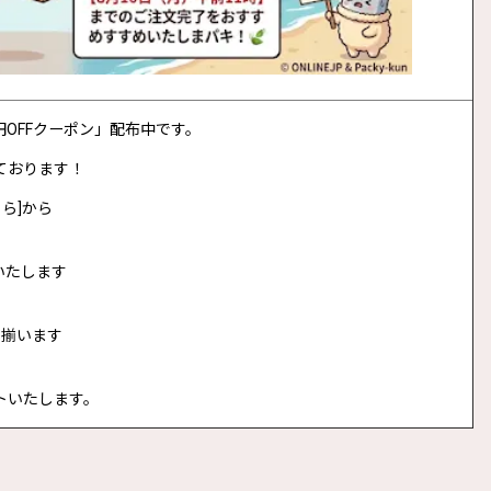
0円OFFクーポン」配布中です。
ております！
ら]から
いたします
に揃います
トいたします。