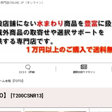
門店ONLINE JP（オンライン）
口コミ（評価）
週間水回りマガジン
ホーム水栓【TOTO】
TO】
[
T200CSNR13
]