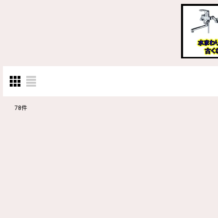
78
件
表示数
:
並び順
: