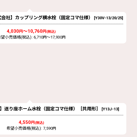
ANEI株式会社】カップリング横水栓（固定コマ仕様）
[
Y30V-13/20/25
]
4,030
～10,760
円
円
(税込)
希望小売価格(税込)
:
6,710
～17,930
円
円
株式会社】送り座ホーム水栓（固定コマ仕様）［共用形］
[
Y13J-13
]
4,550
円
(税込)
希望小売価格(税込)
:
7,590
円