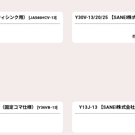
ーティシンク用）
Y30V-13/20/25 【S
[
JA546HCV-13
]
水栓（固定コマ仕様）
Y13J-13 【SANEI
[
Y36VB-13
]