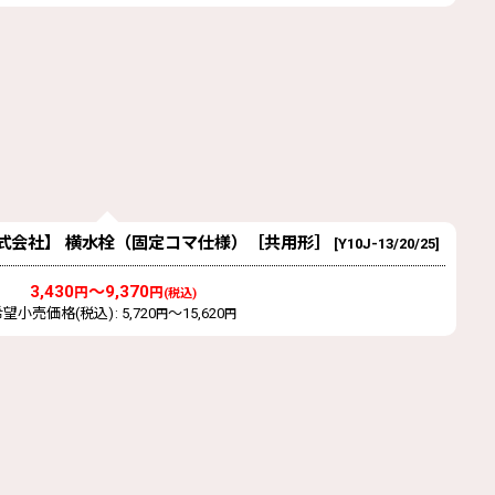
ANEI株式会社】 横水栓（固定コマ仕様）［共用形］
[
Y10J-13/20/25
]
3,430
～9,370
円
円
(税込)
希望小売価格(税込)
:
5,720
～15,620
円
円