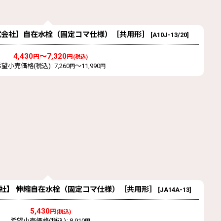
NEI株式会社】自在水栓（固定コマ仕様）［共用形］
[
A10J-13/20
]
4,430
～7,320
円
円
(税込)
希望小売価格(税込)
:
7,260
～11,990
円
円
I株式会社】 伸縮自在水栓（固定コマ仕様）［共用形］
[
JA14A-13
]
5,430
円
(税込)
希望小売価格(税込)
:
8,910