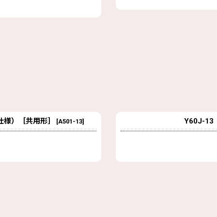
マ仕様）［共用形］
Y60J-1
[
A501-13
]