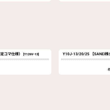
（固定コマ仕様）
Y10J-13/20/25 【S
[
Y126V-13
]