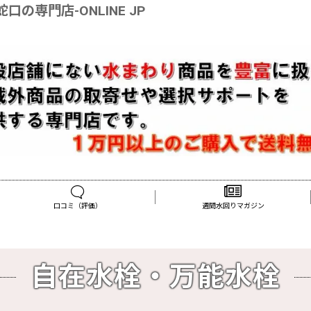
の専門店-ONLINE JP
口コミ（評価）
週間水回りマガジン
自在水栓・万能水栓