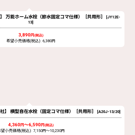
株式会社】 万能ホーム水栓（節水固定コマ仕様）［共用形］
[
JY12E-
13
]
3,890
円
(税込)
希望小売価格(税込)
:
6,380
円
EI株式会社】 横型自在水栓（固定コマ仕様）［共用形］
[
A20J-13/20
]
4,360
～6,590
円
円
(税込)
希望小売価格(税込)
:
7,150
～10,230
円
円