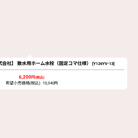
NEI株式会社】 散水用ホーム水栓（固定コマ仕様）
[
Y126YV-13
]
6,200
円
(税込)
希望小売価格(税込)
:
10,340
円