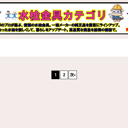
1
2
次
»
絞り込む