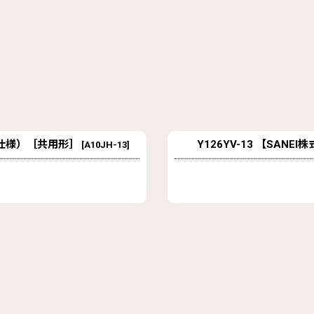
マ仕様）［共用形］
Y126YV-13 【SA
[
A10JH-13
]