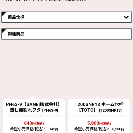
商品仕様
旧型番
T26NH13
関連商品
PH63-9【SANEI株式会社】
T200SNR13 ホーム水栓
流し菊割れフタ
【TOTO】
[
PH63-9
]
[
T200SNR13
]
640
5,800
円
円
(税込)
(税込)
希望小売価格(税込)
:
1,045
希望小売価格(税込)
:
10,560
円
円