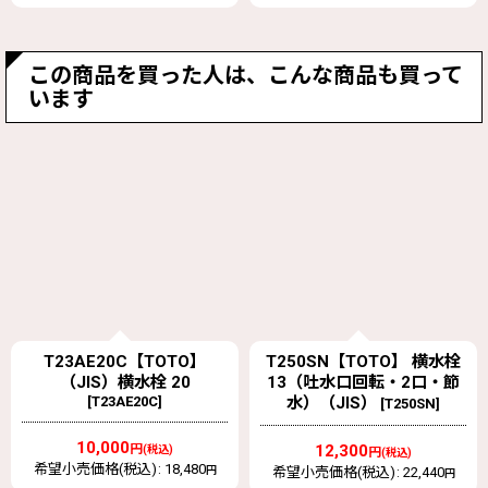
この商品を買った人は、こんな商品も買って
います
T250SN【TOTO】 横水栓
T28UNH13 散水栓（ホー
13（吐水口回転・2口・節
ス接続形、カップリング、
水）（JIS）
節水、共用）【TOTO】旧
[
T250SN
]
T27NH13
[
T28UNH13
]
12,300
円
(税込)
10,500
希望小売価格(税込)
:
22,440
円
円
(税込)