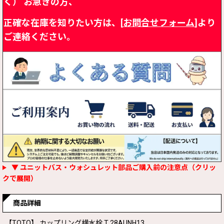
く）
お急ぎの方、
正確な在庫を知りたい方は、[
お問合せフォーム
]より
ご連絡ください。
▼ ユニットバス・ウォシュレット部品ご購入前の注意点（クリッ
クで展開）
商品詳細
【TOTO】 カップリング横水栓 T 28AUNH13