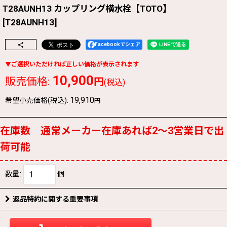
T28AUNH13 カップリング横水栓【TOTO】
[
T28AUNH13
]
Facebookでシェア
10,900
販売価格
:
円
(税込)
19,910
希望小売価格(税込)
:
円
在庫数 通常メーカー在庫あれば2〜3営業日で出
荷可能
数量
:
個
返品特約に関する重要事項