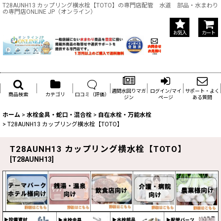
T28AUNH13 カップリング横水栓【TOTO】の専門店配管 水道 部品・水まわり
の専門店ONLINE JP（オンライン）
お気入
カート
週間水回りマガ
ログイン/マイ
サポート・よく
商品検索
カテゴリ
口コミ（評価）
ジン
ページ
ある質問
ホーム
>
水栓金具・蛇口・混合栓
>
自在水栓・万能水栓
>
T28AUNH13 カップリング横水栓【TOTO】
T28AUNH13 カップリング横水栓【TOTO】
[
T28AUNH13
]