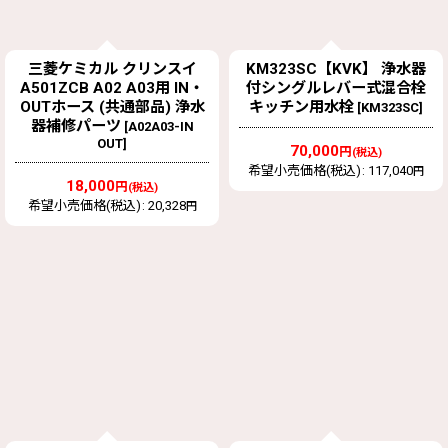
三菱ケミカル クリンスイ
KM323SC【KVK】 浄水器
A501ZCB A02 A03用 IN・
付シングルレバー式混合栓
OUTホース (共通部品) 浄水
キッチン用水栓
[
KM323SC
]
器補修パーツ
[
A02A03-IN
OUT
]
70,000
円
(税込)
希望小売価格(税込)
:
117,040
円
18,000
円
(税込)
希望小売価格(税込)
:
20,328
円