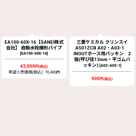
EA100-60X-16【SANEI株式
三菱ケミカル クリンスイ
会社】 自動水栓横形パイプ
A501ZCB A02・A03-1
[
EA100-60X-16
]
INOUTホース用パッキン 2
個(呼び径13mm・平ゴムバ
ッキン)
[
A02-A03-1
]
43,000
円
(税込)
希望小売価格(税込)
:
70,400
円
900
円
(税込)