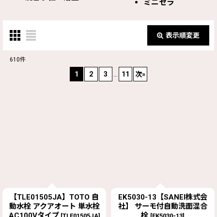
ミニセラ
表示順変更
閉じる
610
件
サブカテゴリ
:
1
2
3
...
11
次
»
表示数
:
並び順
:
絞り込む
【TLE01505JA】TOTO 自
EK5030-13【SANEI株式会
動水栓 アクアオート 単水栓
社】 サーモ付自動洗面混合
AC100Vタイプ
栓
[
TLE01505JA
]
[
EK5030-13
]