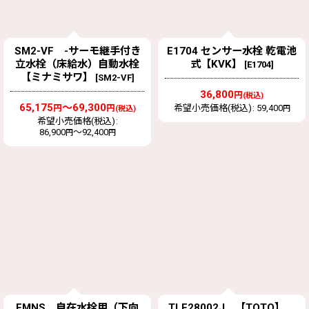
SM2-VF -サーモ継手付き
E1704 センサー水栓 乾電池
立水栓（床給水）自動水栓
式【KVK】
[
E1704
]
【ミナミサワ】
[
SM2-VF
]
36,800
円
(税込)
65,175
～69,300
円
円
希望小売価格(税込)
:
59,400
(税込)
円
希望小売価格(税込)
:
86,900
～92,400
円
円
FMNS 自在水栓用（下向
TLE28002J 【TOTO】