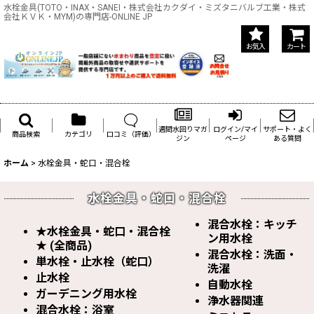
水栓金具(TOTO・INAX・SANEI・株式会社カクダイ・ミズタニバルブ工業・株式
会社ＫＶＫ・MYM)の専門店-ONLINE JP
お気入
カート
週間水回りマガ
ログイン/マイ
サポート・よく
商品検索
カテゴリ
口コミ（評価）
ジン
ページ
ある質問
ホーム
>
水栓金具・蛇口・混合栓
水栓金具・蛇口・混合栓
混合水栓：キッチ
★水栓金具・蛇口・混合栓
ン用水栓
★ (全商品)
混合水栓：洗面・
単水栓・止水栓（蛇口）
洗濯
止水栓
自動水栓
ガーデニング用水栓
浄水器関連
混合水栓：浴室