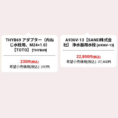
THYB69 アダプター（内ね
A936V-13【SANEI株式会
じ水栓用、M24×1.0）
社】 浄水器用水栓
[
A936V-13
]
【TOTO】
[
THYB69
]
22,800
円
(税込)
230
円
希望小売価格(税込)
:
37,400
(税込)
円
希望小売価格(税込)
:
297
円