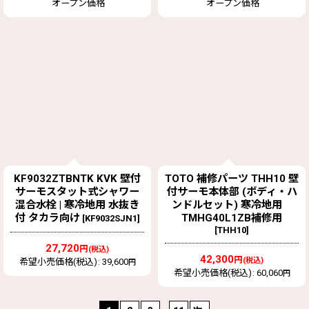
オープン価格
オープン価格
KF9032ZTBNTK KVK 壁付
TOTO 補修パーツ THH10 壁
サーモスタット式シャワー
付サーモ本体部 (ボディ・ハ
混合水栓 | 寒冷地用 水抜き
ンドルセット) 寒冷地用
付 タカラ向け
TMHG40L1ZB補修用
[
KF9032SJN1
]
[
THH10
]
27,720
円
(税込)
42,300
円
(税込)
希望小売価格(税込)
:
39,600
円
希望小売価格(税込)
:
60,060
円