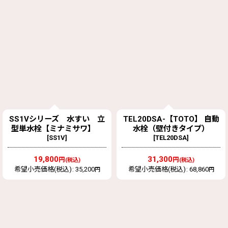
SS1Vシリーズ 水すい 立
TEL20DSA-【TOTO】 自動
型単水栓【ミナミサワ】
水栓（壁付きタイプ）
[
SS1V
]
[
TEL20DSA
]
19,800
31,300
円
円
(税込)
(税込)
希望小売価格(税込)
:
35,200
希望小売価格(税込)
:
68,860
円
円