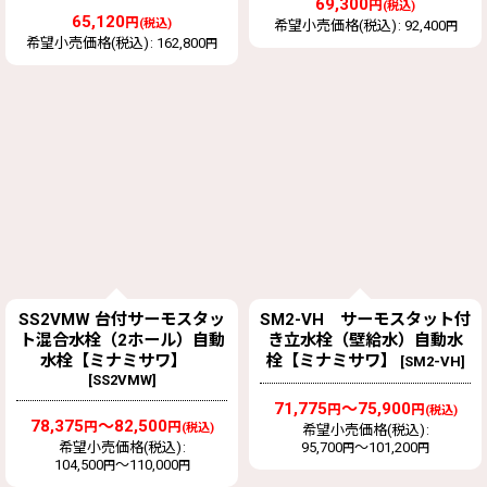
69,300
円
(税込)
65,120
円
(税込)
希望小売価格(税込)
:
92,400
円
希望小売価格(税込)
:
162,800
円
SS2VMW 台付サーモスタッ
SM2-VH サーモスタット付
ト混合水栓（2ホール）自動
き立水栓（壁給水）自動水
水栓【ミナミサワ】
栓【ミナミサワ】
[
SM2-VH
]
[
SS2VMW
]
71,775
～75,900
円
円
(税込)
78,375
～82,500
円
円
(税込)
希望小売価格(税込)
:
希望小売価格(税込)
:
95,700
～101,200
円
円
104,500
～110,000
円
円