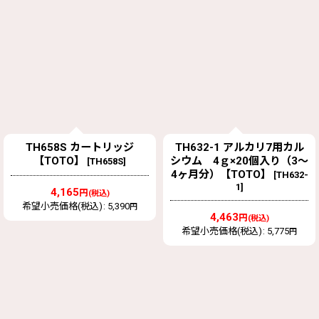
TH658S カートリッジ
TH632-1 アルカリ7用カル
【TOTO】
シウム 4ｇ×20個入り（3〜
[
TH658S
]
4ヶ月分）【TOTO】
[
TH632-
1
]
4,165
円
(税込)
希望小売価格(税込)
:
5,390
円
4,463
円
(税込)
希望小売価格(税込)
:
5,775
円