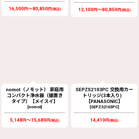
16,500
～80,850
円
円
12,100
～80,850
(税込)
円
円
(税込)
nomot（ノモット） 家庭用
SEPZS2103PC 交換用カー
コンパクト浄水器（据置き
トリッジ(3本入り)
タイプ）【メイスイ】
【PANASONIC】
[
nomot
]
[
SEPZS2103PC
]
5,148
～15,680
14,410
円
円
円
(税込)
(税込)