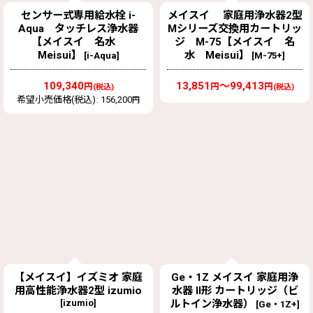
センサー式専用給水栓 i-
メイスイ 家庭用浄水器2型
Aqua タッチレス浄水器
Mシリーズ交換用カートリッ
【メイスイ 名水
ジ M-75【メイスイ 名
Meisui】
水 Meisui】
[
i-Aqua
]
[
M-75+
]
109,340
13,851
～99,413
円
円
円
(税込)
(税込)
希望小売価格(税込)
:
156,200
円
【メイスイ】イズミオ 家庭
Ge・1Z メイスイ 家庭用浄
用高性能浄水器2型 izumio
水器 II形 カートリッジ（ビ
[
izumio
]
ルトイン浄水器）
[
Ge・1Z+
]