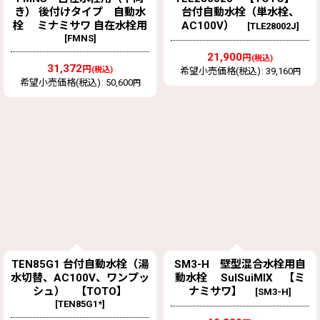
き） 後付けタイプ 自動水
台付自動水栓（単水栓、
栓 ミナミサワ 自在水栓用
AC100V）
[
TLE28002J
]
[
FMNS
]
21,900
円
(税込)
31,372
円
(税込)
希望小売価格(税込)
:
39,160
円
希望小売価格(税込)
:
50,600
円
TEN85G1 台付自動水栓（湯
SM3-H 壁型混合水栓用自
水切替、AC100V、ワンプッ
動水栓 SuISuiMIX 【ミ
シュ） 【TOTO】
ナミサワ】
[
SM3-H
]
[
TEN85G1*
]