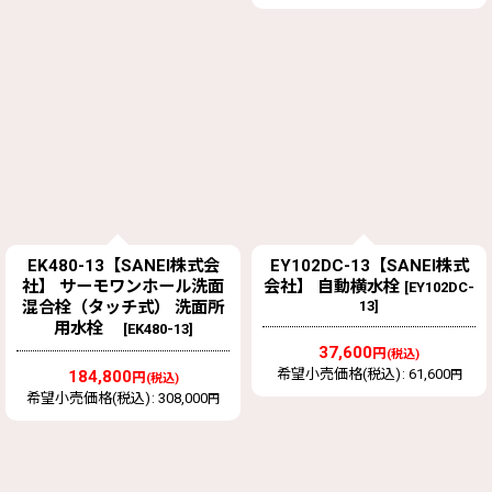
EK480-13【SANEI株式会
EY102DC-13【SANEI株式
社】 サーモワンホール洗面
会社】 自動横水栓
[
EY102DC-
混合栓（タッチ式） 洗面所
13
]
用水栓
[
EK480-13
]
37,600
円
(税込)
希望小売価格(税込)
:
61,600
184,800
円
円
(税込)
希望小売価格(税込)
:
308,000
円