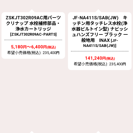
ZSKJT302R09AC用パーツ
JF-NA411S/SAB(JW) キ
クリナップ 水栓補修部品・
ッチン用タッチレス水栓(浄
浄水カートリッジ
水器ビルトイン型) ナビッシ
[
ZSKJT302R09AC-PARTS
]
ュハンズフリー ブラック 一
般地用 INAX
[
JF-
NA411S/SAB(JW)
]
5,180
～6,400
円
円
(税込)
希望小売価格(税込)
:
235,400
円
141,240
円
(税込)
希望小売価格(税込)
:
235,400
円