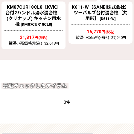
KM87CUR18CL8【KVK】
K611-W【SANEI株式会社】
台付2ハンドル湯水混合栓
ツーバルブ台付混合栓［共
(クリナップ) キッチン用水
用形］
[
K611-W
]
栓
[
KM87CUR18CL8
]
16,770
円
(税込)
21,817
円
希望小売価格(税込)
:
27,940
(税込)
円
希望小売価格(税込)
:
32,618
円
最近チェックしたアイテム
0件