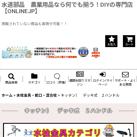
水道部品 農業用品なら何でも揃う！DIYの専門店
【ONLINEJP】
掲載されていない商品も取寄せ可能！！
お気入
カート
週間水回りマガ
ログイン/マイ
サポート・よく
商品検索
カテゴリ
口コミ（評価）
ジン
ページ
ある質問
ホーム
>
水栓金具・蛇口・混合栓
>
キッチン） デッキ式 ２ハンドル
キッチン） デッキ式 ２ハンドル