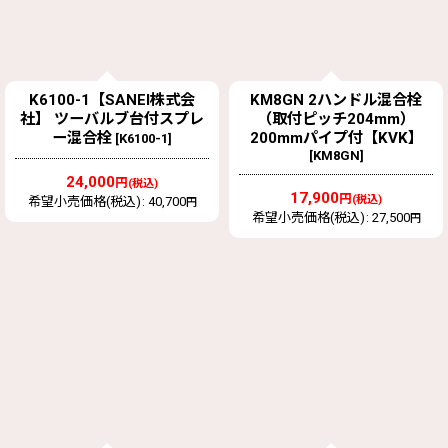
K6100-1【SANEI株式会
KM8GN 2ハンドル混合栓
社】 ツーバルブ台付スプレ
（取付ピッチ204mm）
ー混合栓
200mmパイプ付【KVK】
[
K6100-1
]
[
KM8GN
]
24,000
円
(税込)
17,900
円
(税込)
希望小売価格(税込)
:
40,700
円
希望小売価格(税込)
:
27,500
円