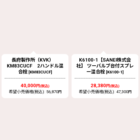
長府製作所（KVK）
K6100-1【SANEI株式会
KM83CUCF 2ハンドル混
社】 ツーバルブ台付スプレ
合栓
ー混合栓
[
KM83CUCF
]
[
K6100-1
]
40,000
28,380
円
円
(税込)
(税込)
希望小売価格(税込)
:
56,870
希望小売価格(税込)
:
47,300
円
円