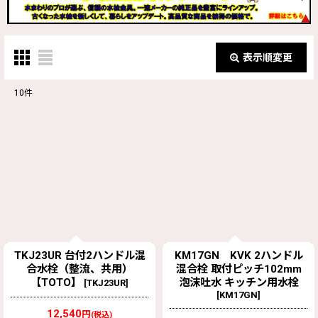
表示順変更
閉じる
10
件
表示数
:
並び順
:
絞り込む
TKJ23UR 台付2ハンドル混
KM17GN KVK 2ハンドル
合水栓（整流、共用）
混合栓 取付ピッチ102mm
【TOTO】
泡沫吐水 キッチン用水栓
[
TKJ23UR
]
[
KM17GN
]
12,540
円
(税込)