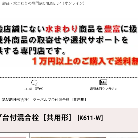
 部品・水まわりの専門店ONLINE JP（オンライン）
口コミ（評価）
週間水回りマガジン
-W【SANEI株式会社】 ツーバルブ台付混合栓［共用形］
バルブ台付混合栓［共用形］
[
K611-W
]