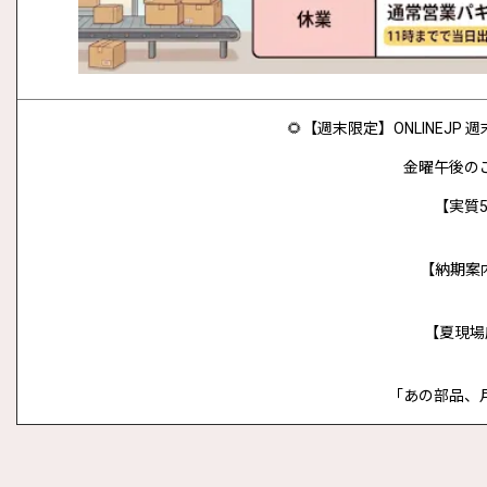
🌻【週末限定】ONLINEJ
金曜午後の
【実質5
【納期案
【夏現場
「あの部品、