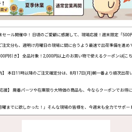
P 週末セール開催中！ 日頃のご愛顧に感謝して、現場応援！週末限定「50
ご注文分も、週明け月曜日の現場に間に合うよう最速で出荷準備を進め
00円引き】 全品対象！2,000円以上のお買い物で使えるクーポンは[こち
内】 本日11時以降のご注文確定分は、8月17日(月)朝一番より順次出荷
応援】 廃番パーツや在庫限り大特価の商品も、今ならクーポンでお得
月曜までに欲しかった！」そんな現場の皆様を、今週末も全力でサポー