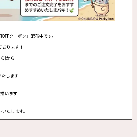
0円OFFクーポン」配布中です。
ております！
ら]から
いたします
に揃います
トいたします。