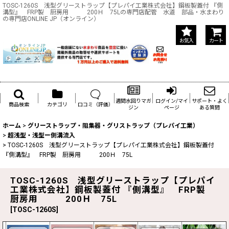
TOSC-1260S 浅型グリーストラップ【プレパイ工業株式会社】鋼板製蓋付 『側
溝型』 FRP製 厨房用 200Ｈ 75Lの専門店配管 水道 部品・水まわり
の専門店ONLINE JP（オンライン）
お気入
カート
週間水回りマガ
ログイン/マイ
サポート・よく
商品検索
カテゴリ
口コミ（評価）
ジン
ページ
ある質問
ホーム
>
グリーストラップ・阻集器・グリストラップ（プレパイ工業）
>
超浅型・浅型ー側溝流入
>
TOSC-1260S 浅型グリーストラップ【プレパイ工業株式会社】鋼板製蓋付
『側溝型』 FRP製 厨房用 200Ｈ 75L
TOSC-1260S 浅型グリーストラップ【プレパイ
工業株式会社】鋼板製蓋付 『側溝型』 FRP製
厨房用 200Ｈ 75L
[
TOSC-1260S
]