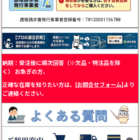
適格請求書発行事業者登録番号：T8120001156788
納期：受注後に順次回答（※欠品・特注品を除
く）
お急ぎの方、
正確な在庫を知りたい方は、[
お問合せフォーム
]より
ご連絡ください。