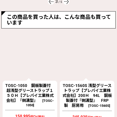
3
/
5
この商品を買った人は、こんな商品も買って
います
TOSC-1050 鋼板製蓋付
TOSC-1560S 浅型グリース
超浅型グリーストラップ１
トラップ【プレパイ工業株
５０Ｈ【プレパイ工業株式
式会社】200Ｈ 94L 鋼板
会社】『側溝型』
製蓋付『側溝型』 FRP
[
TOSC-
1050
]
製 厨房用
[
TOSC-1560S
]
150,995
～
円
(税込)