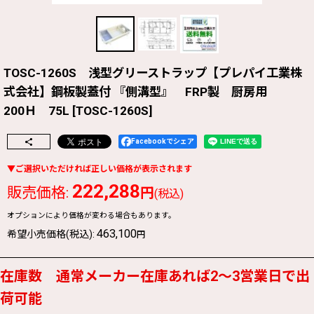
TOSC-1260S 浅型グリーストラップ【プレパイ工業株
式会社】鋼板製蓋付 『側溝型』 FRP製 厨房用
200Ｈ 75L
[
TOSC-1260S
]
Facebookでシェア
222,288
販売価格
:
円
(税込)
オプションにより価格が変わる場合もあります。
463,100
希望小売価格(税込)
:
円
在庫数 通常メーカー在庫あれば2〜3営業日で出
荷可能