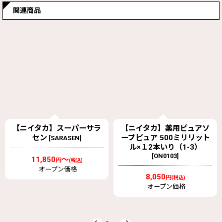
注意事項
流出口は基本Yとなります
関連商品
【ニイタカ】スーパーサラ
【ニイタカ】薬用ピュアソ
セン
ープピュア 500ミリリット
[
SARASEN
]
ル×１2本いり（1-3）
[
ON0103
]
11,850
～
円
(税込)
オープン価格
8,050
円
(税込)
オープン価格