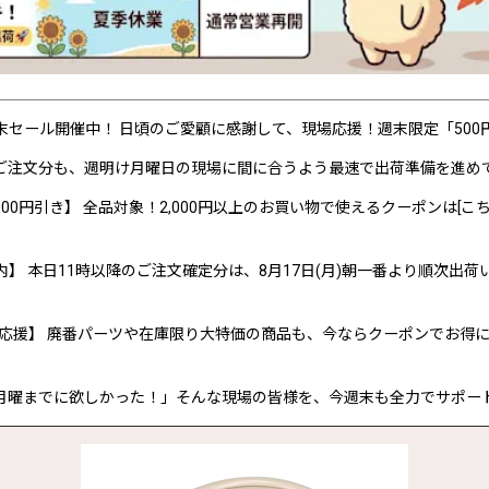
P 週末セール開催中！ 日頃のご愛顧に感謝して、現場応援！週末限定「50
ご注文分も、週明け月曜日の現場に間に合うよう最速で出荷準備を進め
00円引き】 全品対象！2,000円以上のお買い物で使えるクーポンは[こち
内】 本日11時以降のご注文確定分は、8月17日(月)朝一番より順次出荷
応援】 廃番パーツや在庫限り大特価の商品も、今ならクーポンでお得
月曜までに欲しかった！」そんな現場の皆様を、今週末も全力でサポー