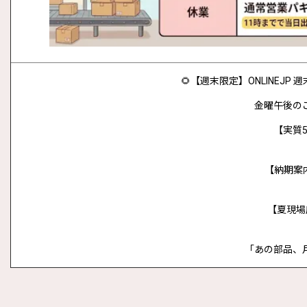
🌻【週末限定】ONLINEJ
金曜午後の
【実質5
【納期案
【夏現場
「あの部品、