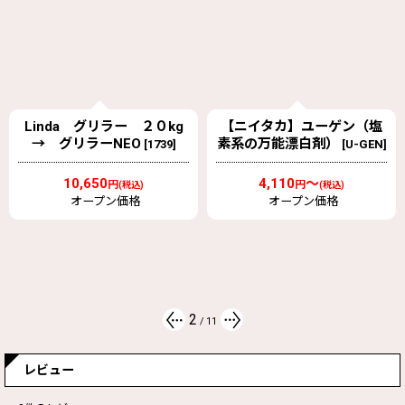
Linda グリラー ２０kg
【ニイタカ】ユーゲン（塩
→ グリラーNEO
素系の万能漂白剤）
[
1739
]
[
U-GEN
]
10,650
4,110
～
円
円
(税込)
(税込)
オープン価格
オープン価格
2
/
11
レビュー