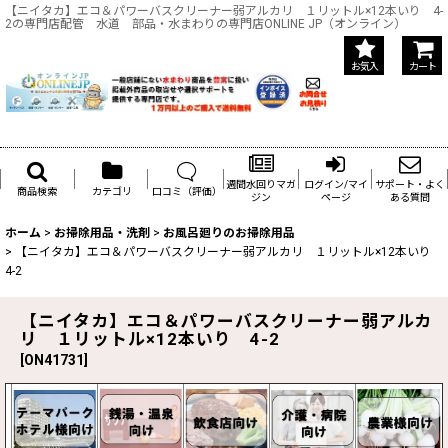
【ニイタカ】エコ＆パワーバスクリーナー弱アルカリ １リットル×12本いり 4-
2の専門店配管 水道 部品・水まわりの専門店ONLINE JP（オンライン）
お気入
カート
週間水回りマガ
ログイン/マイ
サポート・よく
商品検索
カテゴリ
口コミ（評価）
ジン
ページ
ある質問
ホーム
>
お掃除用品・洗剤
>
お風呂廻りのお掃除用品
>
【ニイタカ】エコ＆パワーバスクリーナー弱アルカリ １リットル×12本いり
4-2
【ニイタカ】エコ＆パワーバスクリーナー弱アルカ
リ １リットル×12本いり 4-2
[
ON41731
]