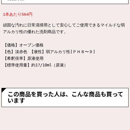
1本あたり564円
頑固な汚れに日常清掃用として安心してご使用できるマイルドな弱
アルカリ性の優れた洗剤商品です。
【価格】オープン価格
【色】淡赤色 【液性】弱アルカリ性[ＰＨ８〜９]
【希釈倍率】原液使用
【標準使用量】約1?/10ml（原液）
この商品を買った人は、こんな商品も買って
います