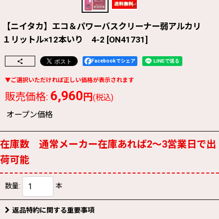
【ニイタカ】エコ＆パワーバスクリーナー弱アルカリ
１リットル×12本いり 4-2
[
ON41731
]
Facebookでシェア
6,960
販売価格
:
円
(税込)
オープン価格
在庫数 通常メーカー在庫あれば2〜3営業日で出
荷可能
数量
:
本
返品特約に関する重要事項