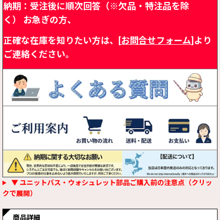
納期：受注後に順次回答（※欠品・特注品を除
く）
お急ぎの方、
正確な在庫を知りたい方は、[
お問合せフォーム
]より
ご連絡ください。
▼ ユニットバス・ウォシュレット部品ご購入前の注意点（クリッ
クで展開）
商品詳細