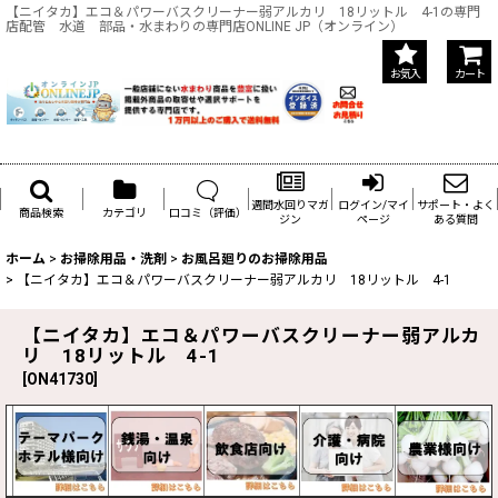
【ニイタカ】エコ＆パワーバスクリーナー弱アルカリ 18リットル 4-1の専門
店配管 水道 部品・水まわりの専門店ONLINE JP（オンライン）
お気入
カート
週間水回りマガ
ログイン/マイ
サポート・よく
商品検索
カテゴリ
口コミ（評価）
ジン
ページ
ある質問
ホーム
>
お掃除用品・洗剤
>
お風呂廻りのお掃除用品
>
【ニイタカ】エコ＆パワーバスクリーナー弱アルカリ 18リットル 4-1
【ニイタカ】エコ＆パワーバスクリーナー弱アルカ
リ 18リットル 4-1
[
ON41730
]