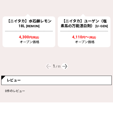
【ニイタカ】ユーゲン（塩
Linda リンダ リフレッシ
素系の万能漂白剤）
ュ 16kg
[
U-GEN
]
[
124
]
4,110
～
22,620
円
円
(税込)
(税込)
オープン価格
オープン価格
2
/
11
レビュー
0
件のレビュー