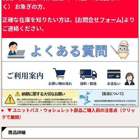
く）
お急ぎの方、
正確な在庫を知りたい方は、[
お問合せフォーム
]より
ご連絡ください。
▼ ユニットバス・ウォシュレット部品ご購入前の注意点（クリッ
クで展開）
商品詳細