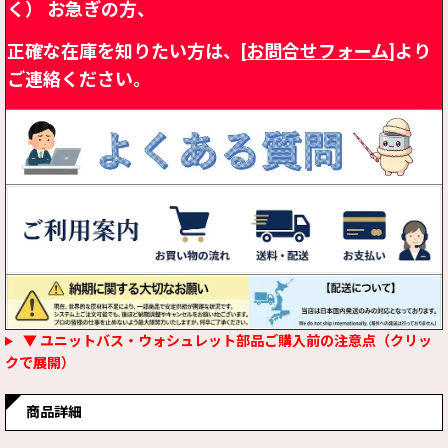
く）
お急ぎの方、
正確な在庫を知りたい方は、[
お問合せフォーム
]より
ご連絡ください。
▼ ユニットバス・ウォシュレット部品ご購入前の注意点（クリッ
クで展開）
商品詳細