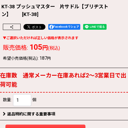
KT-38 プッシュマスター 片サドル【ブリヂスト
ン】
[
KT-38
]
Facebookでシェア
105
販売価格
:
円
(税込)
187
希望小売価格(税込)
:
円
在庫数 通常メーカー在庫あれば2〜3営業日で出
荷可能
数量
:
個
返品特約に関する重要事項