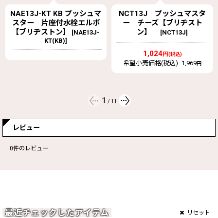
NCT13J プッシュマスタ
NAM13J オスアダプター
ー チーズ【ブリヂスト
【ブリヂストン】プッシュ
ン】
マスター【ブリヂスト
[
NCT13J
]
ン】
[
NAM13J*10
]
1,024
円
(税込)
11,220
希望小売価格(税込)
:
1,969
円
円
(税込)
希望小売価格(税込)
:
22,440
円
2
/
11
レビュー
0
件のレビュー
最近チェックしたアイテム
リセット