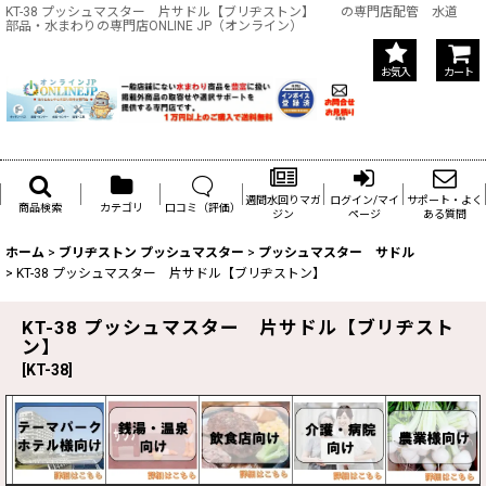
KT-38 プッシュマスター 片サドル【ブリヂストン】 の専門店配管 水道
部品・水まわりの専門店ONLINE JP（オンライン）
お気入
カート
週間水回りマガ
ログイン/マイ
サポート・よく
商品検索
カテゴリ
口コミ（評価）
ジン
ページ
ある質問
ホーム
>
ブリヂストン プッシュマスター
>
プッシュマスター サドル
>
KT-38 プッシュマスター 片サドル【ブリヂストン】
KT-38 プッシュマスター 片サドル【ブリヂスト
ン】
[
KT-38
]