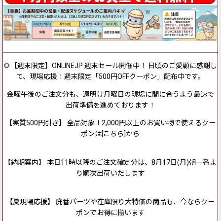
🌻【週末限定】ONLINEJP 週末セール開催中！ 日頃のご愛顧に感謝し
て、現場応援！週末限定「500円OFFクーポン」配布中です。
金曜午後のご注文分も、週明け月曜日の現場に間に合うよう最速で
出荷準備を進めております！
【実質500円引き】 全品対象！2,000円以上のお買い物で使えるクー
ポンは[こちら]から
【納期案内】 本日11時以降のご注文確定分は、8月17日(月)朝一番よ
り順次出荷いたします
【夏現場応援】 廃番パーツや在庫限り大特価の商品も、今ならクー
ポンでお得に揃います