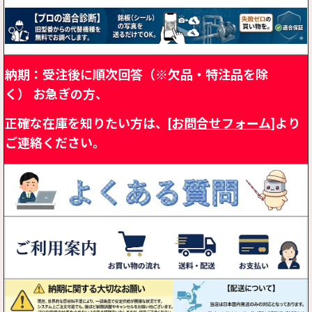
納期：受注後に順次回答（※欠品・特注品を除
く）
お急ぎの方、
正確な在庫を知りたい方は、[
お問合せフォーム
]より
ご連絡ください。