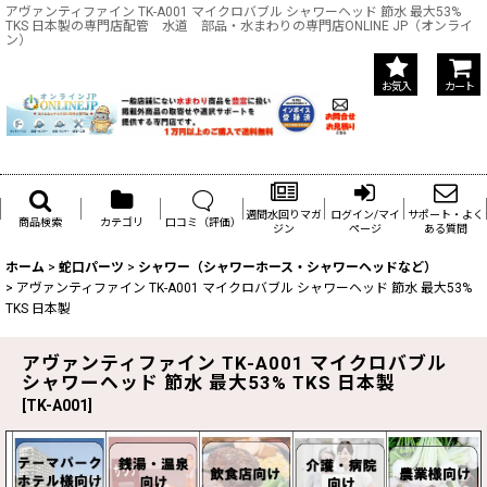
アヴァンティファイン TK-A001 マイクロバブル シャワーヘッド 節水 最大53%
TKS 日本製の専門店配管 水道 部品・水まわりの専門店ONLINE JP（オンライ
ン）
お気入
カート
週間水回りマガ
ログイン/マイ
サポート・よく
商品検索
カテゴリ
口コミ（評価）
ジン
ページ
ある質問
ホーム
>
蛇口パーツ
>
シャワー（シャワーホース・シャワーヘッドなど）
>
アヴァンティファイン TK-A001 マイクロバブル シャワーヘッド 節水 最大53%
TKS 日本製
アヴァンティファイン TK-A001 マイクロバブル
シャワーヘッド 節水 最大53% TKS 日本製
[
TK-A001
]