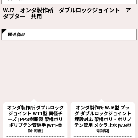
WJ7 オンダ製作所 ダブルロックジョイント ア
ダプター 共用
関連商品
オンダ製作所 WJ6型 プラ
HXL-13-550【イノアッ
グ ダブルロックジョイント
ク】オユポリチューブ -被
埋設対応 架橋ポリ・ポリブ
覆架橋ポリエチレン管
テン管用 メクラ止水
[
HXL-13-550
]
[
WJ6型
青銅製
]