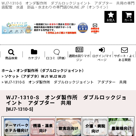
WJ7-1310-S オンダ製作所 ダブルロックジョイント アダプター 共用の専門
店配管 水道 部品・水まわりの専門店ONLINE JP（オンライン）
お気入
カート
週間水回りマガ
ログイン/マイ
サポート・よく
商品検索
カテゴリ
口コミ（評価）
ジン
ページ
ある質問
ホーム
>
オンダ製作所（ダブルロックジョイント）
>
ソケット（アダプタ）WJ1 WJ2 WJ3
>
WJ7-1310-S オンダ製作所 ダブルロックジョイント アダプター 共用
WJ7-1310-S オンダ製作所 ダブルロックジョ
イント アダプター 共用
[
WJ7-1310-S
]