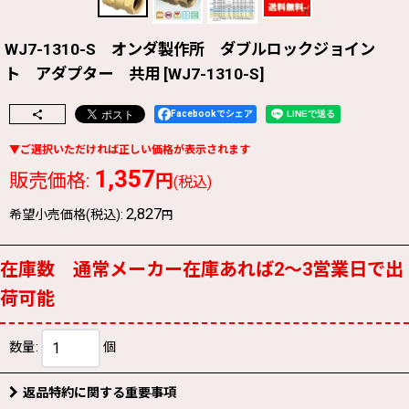
WJ7-1310-S オンダ製作所 ダブルロックジョイン
ト アダプター 共用
[
WJ7-1310-S
]
Facebookでシェア
1,357
販売価格
:
円
(税込)
2,827
希望小売価格(税込)
:
円
在庫数 通常メーカー在庫あれば2〜3営業日で出
荷可能
数量
:
個
返品特約に関する重要事項