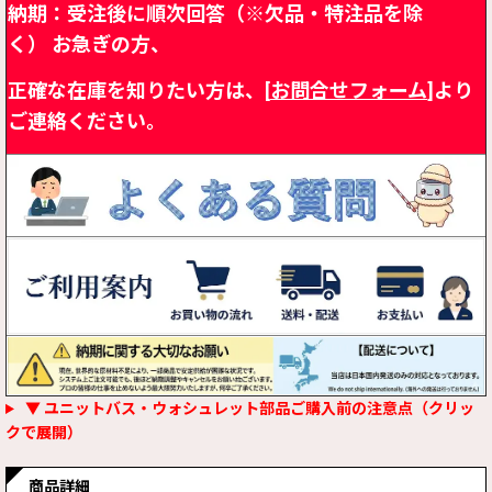
納期：受注後に順次回答（※欠品・特注品を除
く）
お急ぎの方、
正確な在庫を知りたい方は、[
お問合せフォーム
]より
ご連絡ください。
▼ ユニットバス・ウォシュレット部品ご購入前の注意点（クリッ
クで展開）
商品詳細