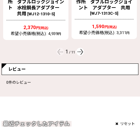
作所 ダブルロックジョイ
所 ダブルロックジョイン
ント アダプター 共用
ト アダプター 共用
[
WJ7-
[
WJ7-1313C-S
]
1313-S
]
1,590
1,357
円
円
(税込)
(税込)
希望小売価格(税込)
:
3,311
希望小売価格(税込)
:
2,827
円
円
2
/
11
レビュー
0
件のレビュー
最近チェックしたアイテム
リセット