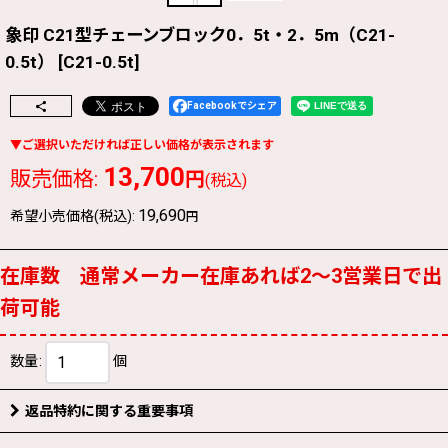
象印 C21型チェーンブロック0．5t・2．5m（C21-
0.5t）
[
C21-0.5t
]
Facebookでシェア
13,700
販売価格
:
円
(税込)
19,690
希望小売価格(税込)
:
円
在庫数 通常メーカー在庫あれば2〜3営業日で出
荷可能
数量
:
個
返品特約に関する重要事項