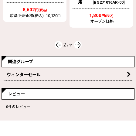
用
[
BG271016AR-00
]
徴
運びに便利です。 ・巻き下げ時のかみ込みを防止し操作性が
8,602
良くなりました。 ・JIS規格品（JISB8802）です。
円
(税込)
1,800
希望小売価格(税込)
:
10,120
円
円
(税込)
JIS規格品(JIS B 8802) ロードチェーン：焼入ロードチェーン
オープン価格
仕
(継ぎ足し不可・揚程増しは注文時のみ) 定格荷重(t)：0.5 標準
様
揚程(m)：2.5 フック間最小距離(mm)：275 ロードチェーン
(m)：2.5 ハンドチェーン(m)：2.5
2
/
11
原
日本
産
関連グループ
国
ウィンターセール
レビュー
0
件のレビュー