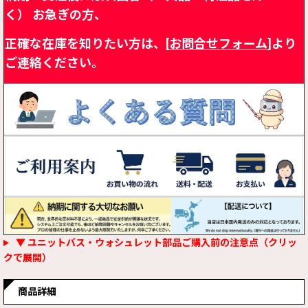
く）
お急ぎの方、
正確な在庫を知りたい方は、[
お問合せフォーム
]より
ご連絡ください。
▼ ユニットバス・ウォシュレット部品ご購入前の注意点（クリッ
クで展開）
商品詳細