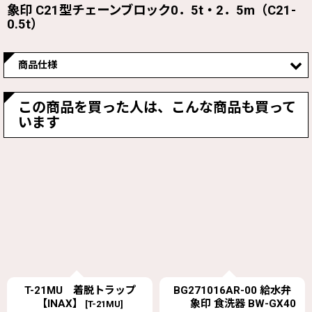
象印 C21型チェーンブロック0．5t・2．5m（C21-
0.5t）
商品仕様
材
ロードチェーン:特殊合金鋼
この商品を買った人は、こんな商品も買って
質
います
重
6.1ｋｇ
量
(グ
ラ
ム)
注
ロードチェンは焼き入れチェンのため継ぎたしができませ
意
ん。特殊揚程品はお買い求めのときにご指定ください。
事
項
・ドイツ安全審査機関が認めた表面硬化強力ロードチェーン
T-21MU 着脱トラップ
BG271016AR-00 給水弁
【INAX】
象印 食洗器 BW-GX40
特
を標準装備しています。 ・小型・軽量仕様で自重が軽く持ち
[
T-21MU
]