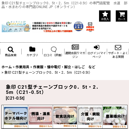
象印 C21型チェーンブロック0．5t・2．5m（C21-0.5t）の専門店配管 水道 部
品・水まわりの専門店ONLINE JP（オンライン）
お気入
カート
週間水回りマガ
ログイン/マイ
サポート・よく
商品検索
カテゴリ
口コミ（評価）
ジン
ページ
ある質問
ホーム
>
作業用具
>
作業服・懐中電灯・脚立・はしご など
>
象印 C21型チェーンブロック0．5t・2．5m（C21-0.5t）
象印 C21型チェーンブロック0．5t・2．
5m（C21-0.5t）
[
C21-0.5t
]