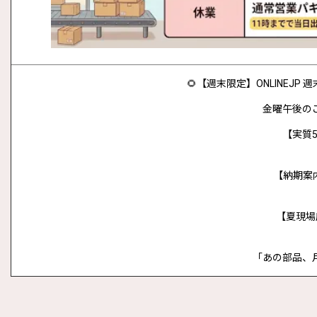
🌻【週末限定】ONLINEJ
金曜午後の
【実質5
【納期案
【夏現場
「あの部品、