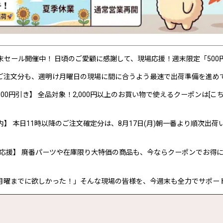
P 週末セール開催中！ 日頃のご愛顧に感謝して、現場応援！週末限定「50
ご注文分も、週明け月曜日の現場に間に合うよう最速で出荷準備を進め
00円引き】 全品対象！2,000円以上のお買い物で使えるクーポンは[こち
内】 本日11時以降のご注文確定分は、8月17日(月)朝一番より順次出荷
応援】 廃番パーツや在庫限り大特価の商品も、今ならクーポンでお得
月曜までに欲しかった！」そんな現場の皆様を、今週末も全力でサポー