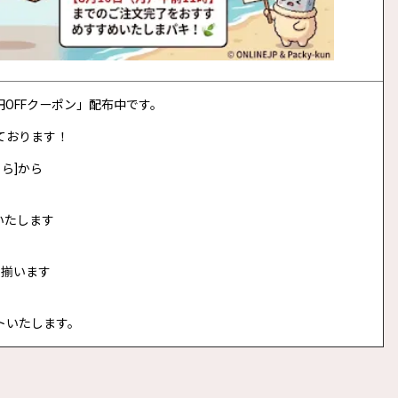
0円OFFクーポン」配布中です。
ております！
ら]から
いたします
に揃います
トいたします。