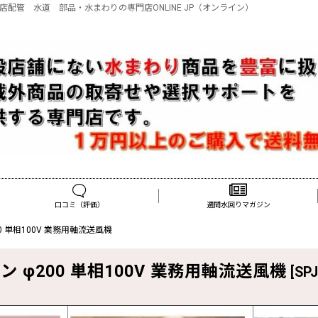
の専門店配管 水道 部品・水まわりの専門店ONLINE JP（オンライン）
口コミ（評価）
週間水回りマガジン
00 単相100V 業務用軸流送風機
ン φ200 単相100V 業務用軸流送風機
[
SPJ