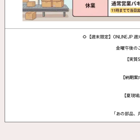
🌻【週末限定】ONLINEJ
金曜午後の
【実質5
【納期案
【夏現場
「あの部品、