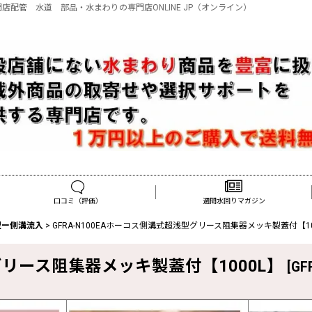
専門店配管 水道 部品・水まわりの専門店ONLINE JP（オンライン）
口コミ（評価）
週間水回りマガジン
型ー側溝流入
>
GFRA-N100EAホーコス側溝式超浅型グリース阻集器メッキ製蓋付【10
型グリース阻集器メッキ製蓋付【1000L】
[
GF