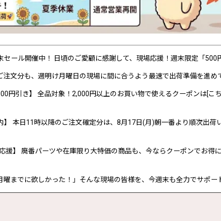
P 週末セール開催中！ 日頃のご愛顧に感謝して、現場応援！週末限定「50
ご注文分も、週明け月曜日の現場に間に合うよう最速で出荷準備を進め
00円引き】 全品対象！2,000円以上のお買い物で使えるクーポンは[こち
内】 本日11時以降のご注文確定分は、8月17日(月)朝一番より順次出荷
応援】 廃番パーツや在庫限り大特価の商品も、今ならクーポンでお得
月曜までに欲しかった！」そんな現場の皆様を、今週末も全力でサポー