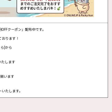
0円OFFクーポン」配布中です。
ております！
ら]から
いたします
に揃います
トいたします。