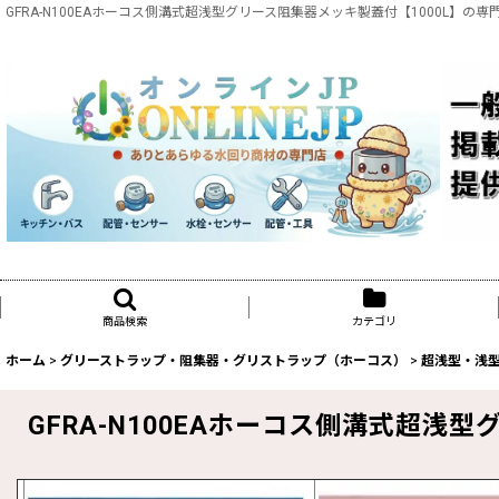
GFRA-N100EAホーコス側溝式超浅型グリース阻集器メッキ製蓋付【1000L】の
商品検索
カテゴリ
ホーム
>
グリーストラップ・阻集器・グリストラップ（ホーコス）
>
超浅型・浅
GFRA-N100EAホーコス側溝式超浅