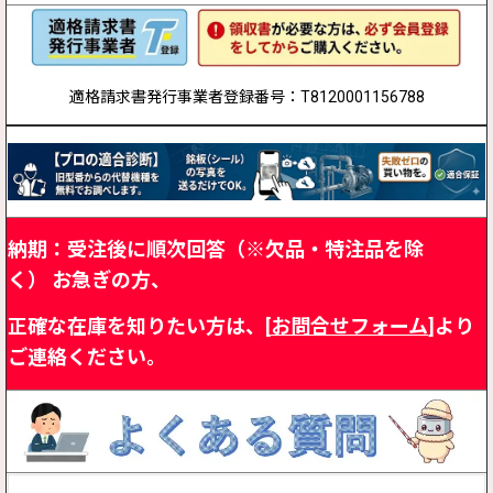
適格請求書発行事業者登録番号：T8120001156788
納期：受注後に順次回答（※欠品・特注品を除
く）
お急ぎの方、
正確な在庫を知りたい方は、[
お問合せフォーム
]より
ご連絡ください。