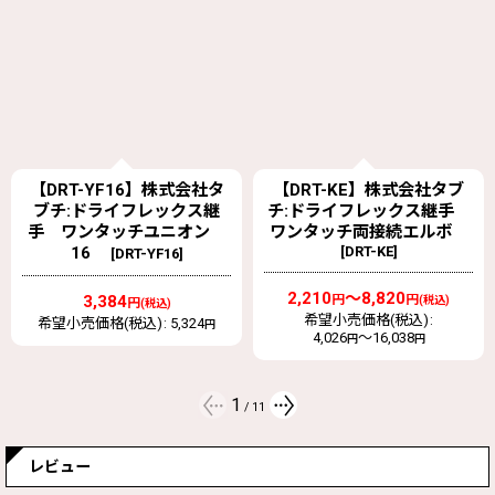
【DRT-KE】株式会社タブ
DRT13X10CO 株式会社タ
チ:ドライフレックス継手
ブチ 変換ソケット銅管
ワンタッチ両接続エルボ
ドライフレックス継手
[
DRT-KE
]
[
DRT13X10CO
]
2,210
～8,820
3,340
円
円
円
(税込)
(税込)
希望小売価格(税込)
:
希望小売価格(税込)
:
3,630
円
4,026
～16,038
円
円
2
/
11
レビュー