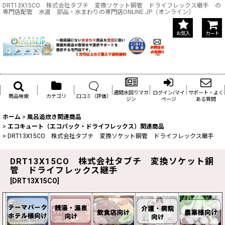
DRT13X15CO 株式会社タブチ 変換ソケット銅管 ドライフレックス継手 の
専門店配管 水道 部品・水まわりの専門店ONLINE JP（オンライン）
お気入
カート
週間水回りマガ
ログイン/マイ
サポート・よく
商品検索
カテゴリ
口コミ（評価）
ジン
ページ
ある質問
ホーム
>
風呂追炊き関連商品
>
エコキュート（エコパック・ドライフレックス）関連商品
>
DRT13X15CO 株式会社タブチ 変換ソケット銅管 ドライフレックス継手
DRT13X15CO 株式会社タブチ 変換ソケット銅
管 ドライフレックス継手
[
DRT13X15CO
]