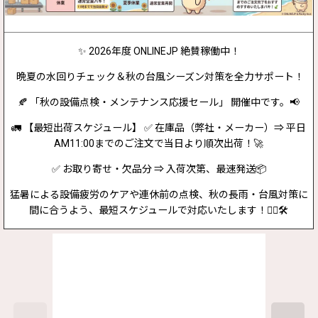
✨ 2026年度 ONLINEJP 絶賛稼働中！
晩夏の水回りチェック＆秋の台風シーズン対策を全力サポート！
🍂 「秋の設備点検・メンテナンス応援セール」 開催中です。📢
🚛 【最短出荷スケジュール】 ✅ 在庫品（弊社・メーカー）⇒ 平日
AM11:00までのご注文で当日より順次出荷！🚀
✅ お取り寄せ・欠品分 ⇒ 入荷次第、最速発送📦
猛暑による設備疲労のケアや連休前の点検、秋の長雨・台風対策に
間に合うよう、最短スケジュールで対応いたします！👷‍♂️🛠️