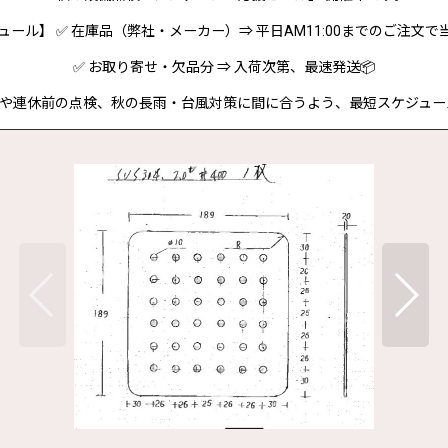
ジュール】 ✅ 在庫品（弊社・メーカー）⇒ 平日AM11:00までのご注文で
✅ お取り寄せ・欠品分 ⇒ 入荷次第、最速発送📦
連休前の点検、秋の長雨・台風対策に間に合うよう、最短スケジュールで対応