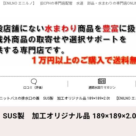
0t 【ENILNO エニルノ】 旧CPHの専門店配管 水道 部品・水まわりの専門店ONLI
口コミ（評価）
週間水回りマガジン
 ユニットバスの排水口の蓋 SUS製 加工オリジナル品 189×189×2.0t 【ENILNO 
US製 加工オリジナル品 189×189×2.0