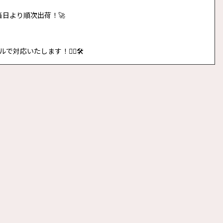
当日より順次出荷！🚀
いたします！👷‍♂️🛠️