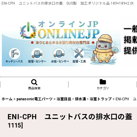
ENI-CPH ユニットバスの排水口の蓋 SUS製 加工オリジナル品 189×189×2.
商品検索
カテゴリ
ホーム
>
panasonic電工パーツ
>
浴室目皿・排水溝・浴室トラップ
>
ENI-CPH
ENI-CPH ユニットバスの排水口の蓋 S
1115
]