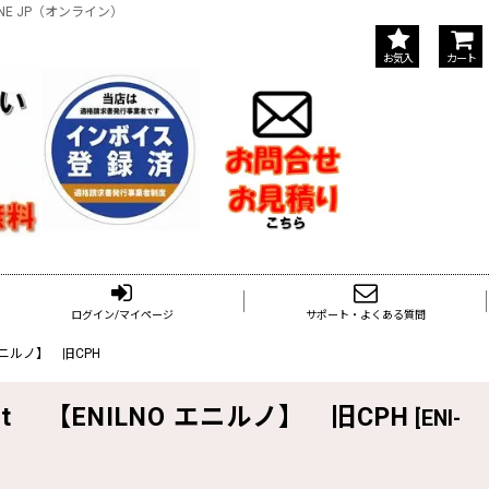
NE JP（オンライン）
お気入
カート
ログイン/マイページ
サポート・よくある質問
エニルノ】 旧CPH
t 【ENILNO エニルノ】 旧CPH
[
ENI-