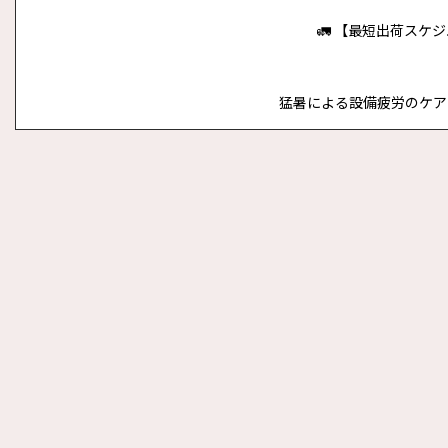
🚛 【最短出荷スケ
猛暑による設備疲労のケアや