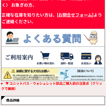
く）
お急ぎの方、
正確な在庫を知りたい方は、[
お問合せフォーム
]より
ご連絡ください。
▼ ユニットバス・ウォシュレット部品ご購入前の注意点（クリッ
クで展開）
商品詳細