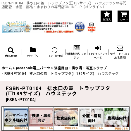
FSBN-PT0104 排水口の蓋 トラップフタ(□189サイズ) ハウステックの専門
店配管 水道 部品・水まわりの専門店ONLINE JP（オンライン）
お気入
カート
週間水回りマガ
ログイン/マイ
サポート・よく
商品検索
カテゴリ
口コミ（評価）
ジン
ページ
ある質問
ホーム
>
panasonic電工パーツ
>
浴室目皿・排水溝・浴室トラップ
>
FSBN-PT0104 排水口の蓋 トラップフタ(□189サイズ) ハウステック
FSBN-PT0104 排水口の蓋 トラップフタ
(□189サイズ) ハウステック
[
FSBN-PT0104
]