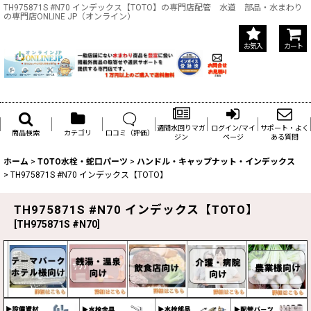
TH975871S #N70 インデックス【TOTO】の専門店配管 水道 部品・水まわり
の専門店ONLINE JP（オンライン）
お気入
カート
週間水回りマガ
ログイン/マイ
サポート・よく
商品検索
カテゴリ
口コミ（評価）
ジン
ページ
ある質問
ホーム
>
TOTO水栓・蛇口パーツ
>
ハンドル・キャップナット・インデックス
>
TH975871S #N70 インデックス【TOTO】
TH975871S #N70 インデックス【TOTO】
[
TH975871S #N70
]