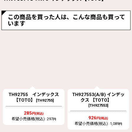
この商品を買った人は、こんな商品も買って
います
TH927553(A/B) インデッ
TH97504 インデックス
クス 【TOTO】
旧97504【TOTO】
[
TH927553
]
[
TH97504
]
926
587
円
円
(税込)
(税込)
希望小売価格(税込)
:
1,089
希望小売価格(税込)
:
682
円
円