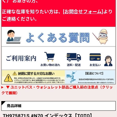
く）
お急ぎの方、
正確な在庫を知りたい方は、[
お問合せフォーム
]より
ご連絡ください。
▼ ユニットバス・ウォシュレット部品ご購入前の注意点（クリッ
クで展開）
商品詳細
TH975871S #N70 インデックス【TOTO】