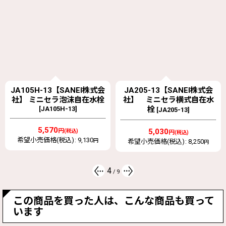
JA105H-13【SANEI株式会
JA205-13【SANEI株式会
社】 ミニセラ泡沫自在水栓
社】 ミニセラ横式自在水
[
JA105H-13
]
栓
[
JA205-13
]
5,570
円
5,030
(税込)
円
(税込)
希望小売価格(税込)
:
9,130
円
希望小売価格(税込)
:
8,250
円
4
/
9
この商品を買った人は、こんな商品も買って
います