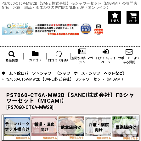
PS7060-CT6A-MW2B【SANEI株式会社】FBシャワーセット（MIGAMI）の専門店
配管 水道 部品・水まわりの専門店ONLINE JP（オンライン）
お気入
カート
週間水回りマガ
ログイン/マイ
サポート・よく
商品検索
カテゴリ
口コミ（評価）
ジン
ページ
ある質問
ホーム
>
蛇口パーツ
>
シャワー（シャワーホース・シャワーヘッドなど）
>
PS7060-CT6A-MW2B【SANEI株式会社】FBシャワーセット（MIGAMI）
PS7060-CT6A-MW2B【SANEI株式会社】FBシャ
ワーセット（MIGAMI）
[
PS7060-CT6A-MW2B
]