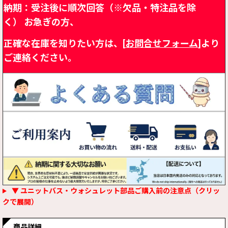
納期：受注後に順次回答（※欠品・特注品を除
く）
お急ぎの方、
正確な在庫を知りたい方は、[
お問合せフォーム
]より
ご連絡ください。
▼ ユニットバス・ウォシュレット部品ご購入前の注意点（クリッ
クで展開）
商品詳細