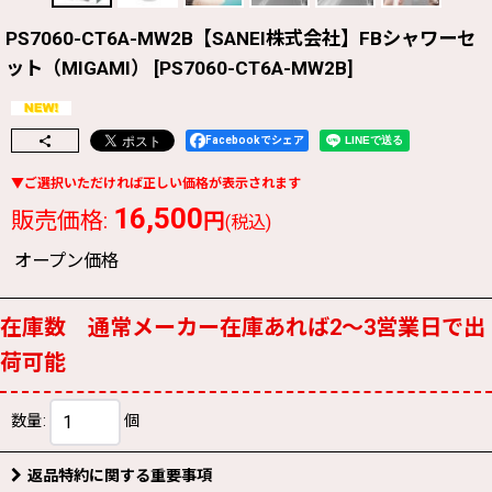
PS7060-CT6A-MW2B【SANEI株式会社】FBシャワーセ
ット（MIGAMI）
[
PS7060-CT6A-MW2B
]
Facebookでシェア
16,500
販売価格
:
円
(税込)
オープン価格
在庫数 通常メーカー在庫あれば2〜3営業日で出
荷可能
数量
:
個
返品特約に関する重要事項