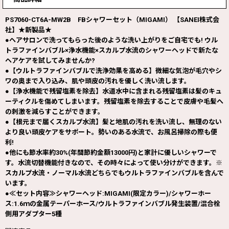
PS7060-CT6A-MW2B FBシャワーセット（MIGAMI） 【SANEI株式会
社】★新製品★
●ヘアサロンで洗ってもらった後のような洗い上がりをご自宅でも! ウル
トラファインバブル×浄水機能×スカルプ水流のシャワーヘッドで新たな
ヘアケアを試してみませんか?
●【ウルトラファインバブルで洗浄効果を高める】微細な気泡が毛穴やシ
ワの奥まで入り込み、肌や頭皮の汚れを優しく洗い流します。
●【浄水機能で残留塩素を除去】水道水中に含まれる残留塩素は髪のキュ
ーティクルを傷めてしまいます。残留塩素を除去することで皮膚や毛髪へ
の刺激を減らすことができます。
●【根元まで届くスカルプ水流】髪と地肌の汚れを洗い流し、無理のない
より良い頭皮ケアをサポート。勢いのある水流で、お風呂掃除の際も便
利!
●他にも節水率約30%(年間節約金額13000円)と家計に優しいシャワーで
す。水流切替機能付きなので、その時々によって使い分けができます。※
スカルプ水流・ノーマル水流どちらでもウルトラファインバブルを含んで
います。
●≪セット内容≫シャワーヘッド:MIGAMI(限定カラー)/シャワーホー
ス:1.6ｍの金属テーパーホース/ウルトラファインバブル発生装置/混合栓
側用アダプター5種