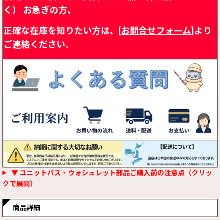
く）
お急ぎの方、
正確な在庫を知りたい方は、[
お問合せフォーム
]より
ご連絡ください。
▼ ユニットバス・ウォシュレット部品ご購入前の注意点（クリッ
クで展開）
商品詳細