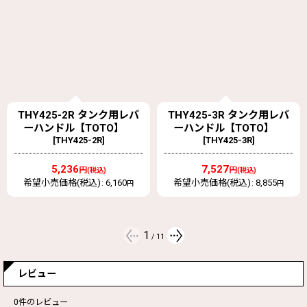
旧ジョイシリーズ用ハンドル
THY425-3R タンク用レバ
THY614-4R #54R キャッ
THY574#54R
ーハンドル【TOTO】
プ部（TK630型）
￥670(税込￥704)
[
THY425-3R
]
【TOTO】旧THY614- 2
[
THY614-4R #54R
]
水栓金具用の取替えパーツ(ハンドル)です。
7,527
使用対象製品：(TK210A)、(TK210B)、TL306RA1、(TM210)、
円
(税込)
2,153
希望小売価格(税込)
:
8,855
円
(TM215CR)、(TK213) ほか ※ ( )は旧形
円
(税込)
希望小売価格(税込)
:
2,475
円
C・Hインデックス付
パック包装寸法：95(幅)×55(奥行)×130(高さ)mm
2
/
11
レビュー
0
件のレビュー