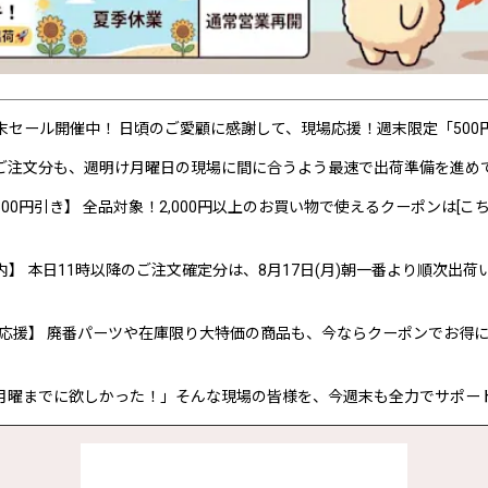
P 週末セール開催中！ 日頃のご愛顧に感謝して、現場応援！週末限定「50
ご注文分も、週明け月曜日の現場に間に合うよう最速で出荷準備を進め
00円引き】 全品対象！2,000円以上のお買い物で使えるクーポンは[こち
内】 本日11時以降のご注文確定分は、8月17日(月)朝一番より順次出荷
応援】 廃番パーツや在庫限り大特価の商品も、今ならクーポンでお得
月曜までに欲しかった！」そんな現場の皆様を、今週末も全力でサポー