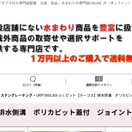
アダプタ付の専門店配管 水道 部品・水まわりの専門店ONLINE JP（オンライン）
口コミ（評価）
週間水回りマガジン
・ステングレーチング
>
URP1800JEK らくピット【ホーコス】排水側溝 ポリカ
コス】排水側溝 ポリカピット蓋付 ジョイン