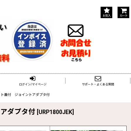
お気入
カート
ログイン/マイページ
サポート・よくある質問
ピット蓋付 ジョイントアダプタ付
トアダプタ付
[
URP1800JEK
]