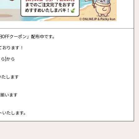
0円OFFクーポン」配布中です。
ております！
ら]から
いたします
に揃います
トいたします。