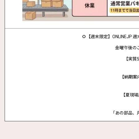
🌻【週末限定】ONLINEJ
金曜午後の
【実質5
【納期案
【夏現場
「あの部品、