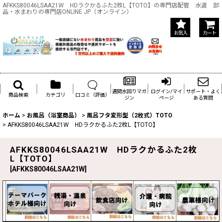
AFKKS80046LSAA21W HDラクかるふた2枚L【TOTO】の専門店配管 水道 部
品・水まわりの専門店ONLINE JP（オンライン）
お気入
カート
週間水回りマガ
ログイン/マイ
サポート・よく
商品検索
カテゴリ
口コミ（評価）
ジン
ページ
ある質問
ホーム
>
お風呂（浴室商品）
>
風呂フタ変形型（2枚式）TOTO
>
AFKKS80046LSAA21W HDラクかるふた2枚L【TOTO】
AFKKS80046LSAA21W HDラクかるふた2枚
L【TOTO】
[
AFKKS80046LSAA21W
]