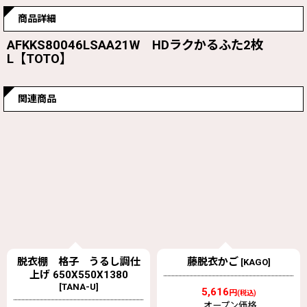
商品詳細
AFKKS80046LSAA21W HDラクかるふた2枚
L【TOTO】
関連商品
藤脱衣かご
ひのき 風呂椅子 （さわ
[
KAGO
]
ら）
[
ISU-SA
]
5,616
円
(税込)
5,940
オープン価格
円
(税込)