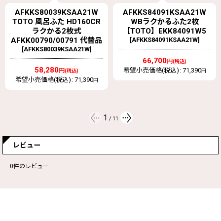
AFKKS84091KSAA21W
AFKKS84092KSAA21W【
WBラクかるふた2枚
TOTO】 WBラクかるふた2
【TOTO】EKK84091W5
枚 旧
[
AFKKS84091KSAA21W
]
EKK84092W7⇒AFKK8409
2W7⇒
[
AFKKS84092KSAA21W
]
66,700
円
(税込)
希望小売価格(税込)
:
71,390
円
60,700
円
(税込)
希望小売価格(税込)
:
71,390
円
2
/
11
PCF1630Rの寸法図
レビュー
0
件のレビュー