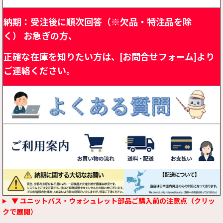
納期：受注後に順次回答（※欠品・特注品を除
く）
お急ぎの方、
正確な在庫を知りたい方は、[
お問合せフォーム
]より
ご連絡ください。
▼ ユニットバス・ウォシュレット部品ご購入前の注意点（クリッ
クで展開）