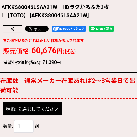
AFKKS80046LSAA21W HDラクかるふた2枚
L【TOTO】
[
AFKKS80046LSAA21W
]
Facebookでシェア
60,676
販売価格
:
円
(税込)
71,390
希望小売価格(税込)
:
円
在庫数 通常メーカー在庫あれば2〜3営業日で出
荷可能
種類:
を選択してください
数量
:
組