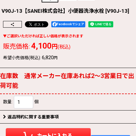
V90J-13【SANEI株式会社】小便器洗浄水栓
[
V90J-13
]
Facebookでシェア
4,100
販売価格
:
円
(税込)
6,820
希望小売価格(税込)
:
円
在庫数 通常メーカー在庫あれば2〜3営業日で出
荷可能
数量
:
個
返品特約に関する重要事項