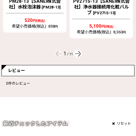
PV271S-13【SANEI株式会
Y86J-13 【SANEI株式会
社】浄水器接続用化粧バル
社】 共用散水栓
[
Y86J-13
]
ブ
[
PV271S-13
]
2,900
円
(税込)
5,100
希望小売価格(税込)
:
5,830
円
(税込)
円
希望小売価格(税込)
:
8,360
円
2
/
11
レビュー
0
件のレビュー
最近チェックしたアイテム
リセット