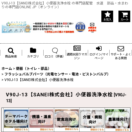
V90J-13【SANEI株式会社】小便器洗浄水栓 の専門店配管 水道 部品・水まわ
りの専門店ONLINE JP（オンライン）
お気入
カート
週間水回りマガ
ログイン/マイ
サポート・よく
商品検索
カテゴリ
口コミ（評価）
ジン
ページ
ある質問
ホーム
>
便器（トイレ・部品）
>
フラッシュバルブパーツ（光電センサー・電池・ピストンバルブ）
>
V90J-13【SANEI株式会社】小便器洗浄水栓
V90J-13【SANEI株式会社】小便器洗浄水栓
[
V90J-
13
]