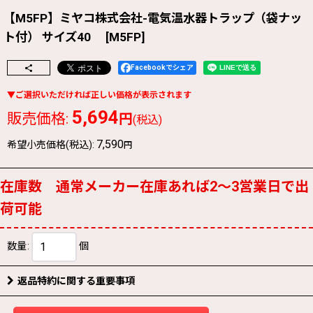
【M5FP】ミヤコ株式会社-電気温水器トラップ（袋ナッ
ト付） サイズ40
[
M5FP
]
Facebookでシェア
5,694
販売価格
:
円
(税込)
7,590
希望小売価格(税込)
:
円
在庫数 通常メーカー在庫あれば2〜3営業日で出
荷可能
数量
:
個
返品特約に関する重要事項