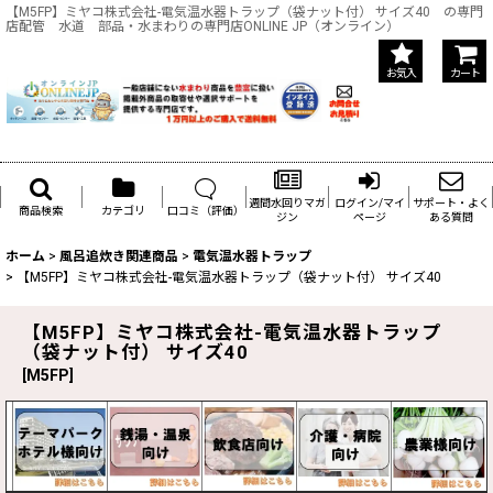
【M5FP】ミヤコ株式会社-電気温水器トラップ（袋ナット付） サイズ40 の専門
店配管 水道 部品・水まわりの専門店ONLINE JP（オンライン）
お気入
カート
週間水回りマガ
ログイン/マイ
サポート・よく
商品検索
カテゴリ
口コミ（評価）
ジン
ページ
ある質問
ホーム
>
風呂追炊き関連商品
>
電気温水器トラップ
>
【M5FP】ミヤコ株式会社-電気温水器トラップ（袋ナット付） サイズ40
【M5FP】ミヤコ株式会社-電気温水器トラップ
（袋ナット付） サイズ40
[
M5FP
]