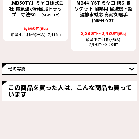
【MB50TY】ミヤコ株式会
MB44-YST ミヤコ 横引き
社-電気温水器樹脂トラッ
ソケット 耐熱用 食洗機・給
プ 寸法50
湯排水対応 高耐久継手
[
MB50TY
]
[
MB44-YST
]
5,560
円
(税込)
2,230
～2,430
円
円
希望小売価格(税込)
:
7,414
(税込)
円
希望小売価格(税込)
:
2,970
～3,234
円
円
他の写真
この商品を買った人は、こんな商品も買って
います