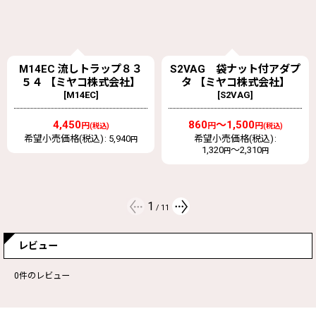
S2VAG 袋ナット付アダプ
ミヤコ株式会社-電気温水器
タ 【ミヤコ株式会社】
トラップ（袋ナット付） サ
[
S2VAG
]
イズ40 【M5FP】用 パ
ッキンのみ 40
[
M5FP-
PK40
]
860
～1,500
円
円
(税込)
希望小売価格(税込)
:
1,320
～2,310
520
円
円
円
(税込)
オープン価格
2
/
11
レビュー
0
件のレビュー