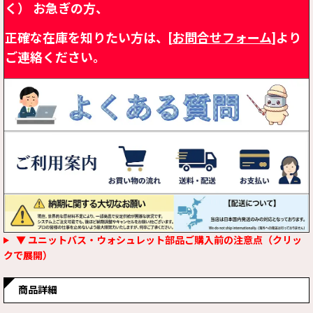
く）
お急ぎの方、
正確な在庫を知りたい方は、[
お問合せフォーム
]より
ご連絡ください。
▼ ユニットバス・ウォシュレット部品ご購入前の注意点（クリッ
クで展開）
商品詳細