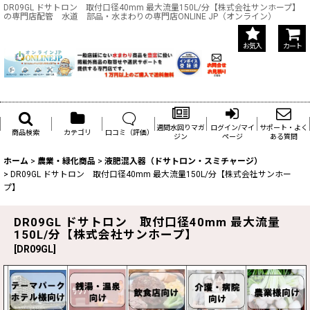
DR09GL ドサトロン 取付口径40mm 最大流量150L/分【株式会社サンホープ】
の専門店配管 水道 部品・水まわりの専門店ONLINE JP（オンライン）
お気入
カート
週間水回りマガ
ログイン/マイ
サポート・よく
商品検索
カテゴリ
口コミ（評価）
ジン
ページ
ある質問
ホーム
>
農業・緑化商品
>
液肥混入器（ドサトロン・スミチャージ）
>
DR09GL ドサトロン 取付口径40mm 最大流量150L/分【株式会社サンホー
プ】
DR09GL ドサトロン 取付口径40mm 最大流量
150L/分【株式会社サンホープ】
[
DR09GL
]