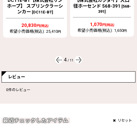
【株式会社カクダイ】大口
PC066 DR-PC066VF【株
径ホーセンド 568-391
式会社サンホープ】 ドサ
[
568-
391
]
トロン DR-7用ピストンア
ッセンブリー
[
DR-
PC066VF
]
1,070
円
(税込)
希望小売価格(税込)
:
1,650
円
61,000
円
(税込)
オープン価格
5
/
11
レビュー
0
件のレビュー
最近チェックしたアイテム
リセット