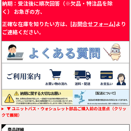
納期：受注後に順次回答（※欠品・特注品を除
く）
お急ぎの方、
正確な在庫を知りたい方は、[
お問合せフォーム
]より
ご連絡ください。
▼ ユニットバス・ウォシュレット部品ご購入前の注意点（クリッ
クで展開）
商品詳細