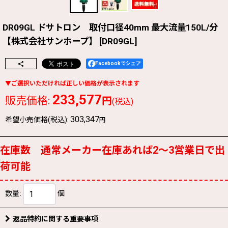
DR09GL ドサトロン 取付口径40mm 最大流量150L/分
【株式会社サンホープ】
[
DR09GL
]
Facebookでシェア
233,577
販売価格
:
円
(税込)
303,347
希望小売価格(税込)
:
円
在庫数 通常メーカー在庫あれば2〜3営業日で出
荷可能
数量
:
個
返品特約に関する重要事項