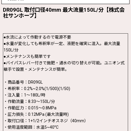
DR09GL 取付口径40mm 最大流量150L/分【株式会
社サンホープ】
●水流によって作動するので電源不要
●水量が変化しても希釈率が一定、液肥を確実に混入。最大流量
150L/分
●メンテナンスも簡単です
●バイパスレバー付きで施肥・通水の切り替えが可能。ユニオン式
継手で設置・メンテナンスが簡単。
・商品番号：DR09GL
・希釈率：0.2%~2.0%(1/500)(1/50)
・注入量：1〜180L/時
・作動流量：8.33〜150L/分
・作動圧力：0.015〜0.8MPa
・圧力損失：0.12MPa (最大流量時)
・取付口径：1+1/2インチオスネジ（40mm）
・使用温度範囲：水温5~40°C