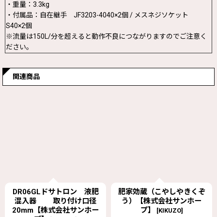
・重量：3.3kg
・付属品：自在継手 JF3203-4040×2個 / メスネジソケット
S40×2個
※流量は150L/分を超えると動作不良につながりますのでご注意く
ださい。
関連商品
DR06GLドサトロン 液肥
肥家効蔵（こやしやきくぞ
混入器 取り付け口径
う）【株式会社サンホー
20mm【株式会社サンホー
プ】
[
KIKUZO
]