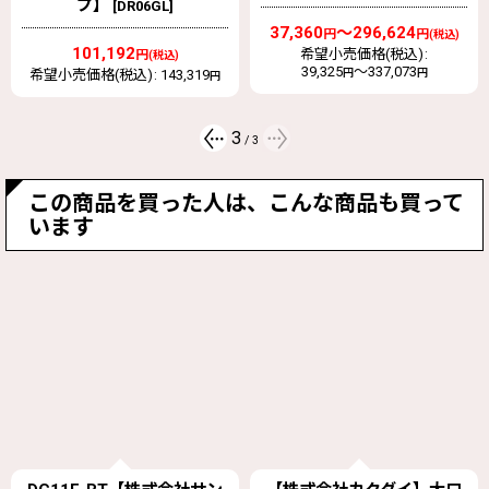
プ】
[
DR06GL
]
37,360
～296,624
円
円
(税込)
101,192
希望小売価格(税込)
:
円
(税込)
39,325
～337,073
希望小売価格(税込)
:
143,319
円
円
円
3
/
3
この商品を買った人は、こんな商品も買って
います