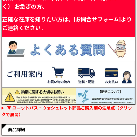
く）
お急ぎの方、
正確な在庫を知りたい方は、[
お問合せフォーム
]より
ご連絡ください。
▼ ユニットバス・ウォシュレット部品ご購入前の注意点（クリッ
クで展開）
商品詳細