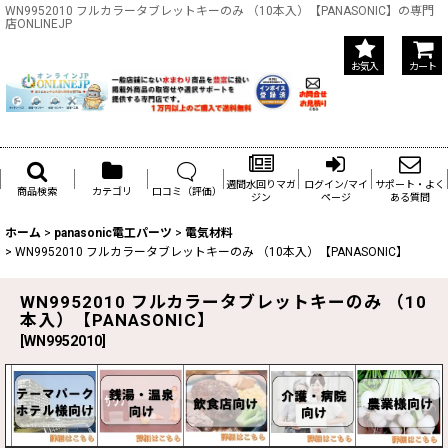
WN9952010 フルカラータブレットキーのみ （10本入）【PANASONIC】の専門
店ONLINEJP
お気入
カート
週間水回りマガ
ログイン/マイ
サポート・よく
商品検索
カテゴリ
口コミ（評価）
ジン
ページ
ある質問
ホーム
>
panasonic電工パーツ
>
電気材料
>
WN9952010 フルカラータブレットキーのみ （10本入）【PANASONIC】
WN9952010 フルカラータブレットキーのみ （10
本入）【PANASONIC】
[
WN9952010
]