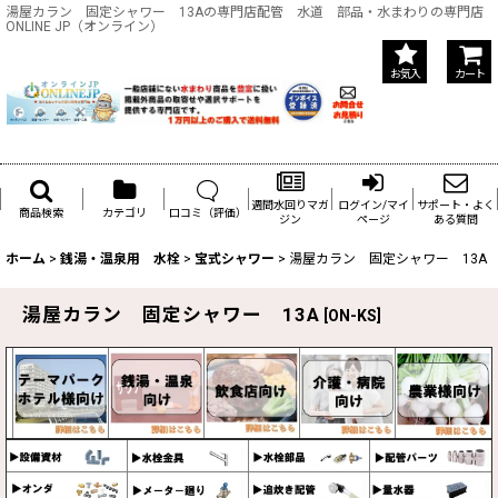
湯屋カラン 固定シャワー 13Aの専門店配管 水道 部品・水まわりの専門店
ONLINE JP（オンライン）
お気入
カート
週間水回りマガ
ログイン/マイ
サポート・よく
商品検索
カテゴリ
口コミ（評価）
ジン
ページ
ある質問
ホーム
>
銭湯・温泉用 水栓
>
宝式シャワー
>
湯屋カラン 固定シャワー 13A
湯屋カラン 固定シャワー 13A
[
ON-KS
]