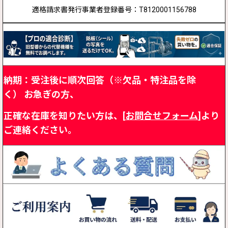
適格請求書発行事業者登録番号：T8120001156788
納期：受注後に順次回答（※欠品・特注品を除
く）
お急ぎの方、
正確な在庫を知りたい方は、[
お問合せフォーム
]より
ご連絡ください。