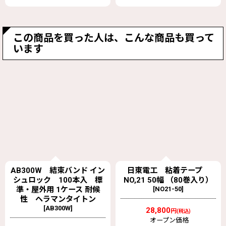
この商品を買った人は、こんな商品も買って
います
日東電工 粘着テープ
LTSV-20PUV 高耐候ライト
NO,21 50幅 （80巻入り）
チューブ 【イノアック】
[
NO21-50
]
[
LTSV-20PUV
]
28,800
2,600
円
円
(税込)
(税込)
オープン価格
オープン価格