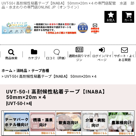
UVT-50-I 高耐候性粘着テープ【INABA】 50mm×20m ×４の専門店配管 水道 部
品・水まわりの専門店ONLINE JP（オンライン）
お気入
カート
週間水回りマガ
ログイン/マイ
サポート・よく
商品検索
カテゴリ
口コミ（評価）
ジン
ページ
ある質問
ホーム
>
消耗品
>
テープ各種
>
UVT-50-I 高耐候性粘着テープ【INABA】 50mm×20m ×４
UVT-50-I 高耐候性粘着テープ【INABA】
50mm×20m ×４
[
UVT-50-I ×4
]