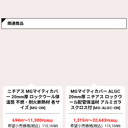
関連商品
ニチアス MGマイティカバ
MGマイティカバー ALGC
ー 20mm厚 ロックウール保
20mm厚 ニチアス ロックウ
温筒 不燃・耐火断熱材 各サ
ール配管保温材 アルミガラ
イズ
スクロス付
[
MG-ON
]
[
MG-ALGC-ON
]
694
～11,300
1,315
～32,643
円
円
円
円
(税込)
(税込)
希望小売価格(税込)
:
113,169
希望小売価格(税込)
:
113,169
円
円