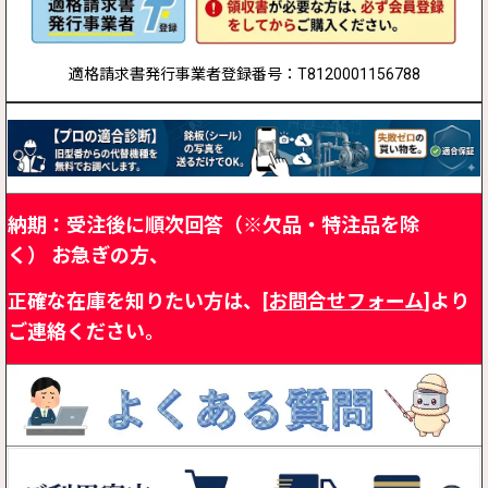
適格請求書発行事業者登録番号：T8120001156788
納期：受注後に順次回答（※欠品・特注品を除
く）
お急ぎの方、
正確な在庫を知りたい方は、[
お問合せフォーム
]より
ご連絡ください。