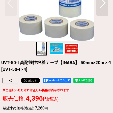
UVT-50-I 高耐候性粘着テープ【INABA】 50mm×20m ×４
[
UVT-50-I ×4
]
Facebookでシェア
4,396
販売価格
:
円
(税込)
7,260
希望小売価格(税込)
:
円