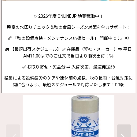
✨ 2026年度 ONLINEJP 絶賛稼働中！
晩夏の水回りチェック＆秋の台風シーズン対策を全力サポート！
🍂 「秋の設備点検・メンテナンス応援セール」 開催中です。📢
🚛 【最短出荷スケジュール】 ✅ 在庫品（弊社・メーカー）⇒ 平日
AM11:00までのご注文で当日より順次出荷！🚀
✅ お取り寄せ・欠品分 ⇒ 入荷次第、最速発送📦
猛暑による設備疲労のケアや連休前の点検、秋の長雨・台風対策に
間に合うよう、最短スケジュールで対応いたします！👷‍♂️🛠️