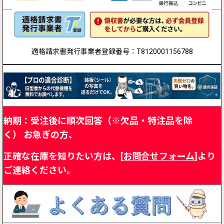
適格請求書発行事業者登録番号：T8120001156788
納期：受注後に順次回答（※欠品・特注品を除
く）
お急ぎの方、
正確な在庫を知りたい方は、[
お問合せフォーム
]より
ご連絡ください。