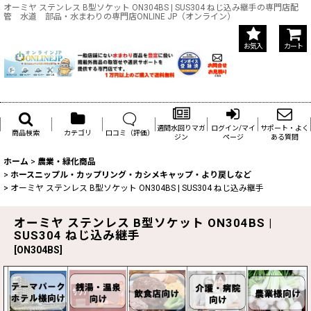
オーミヤ ステンレス B型ソケット ON304BS | SUS304 ねじ込み継手の専門店配
管 水道 部品・水まわりの専門店ONLINE JP（オンライン）
お気入
カート
週間水回りマガ
ログイン/マイ
サポート・よく
商品検索
カテゴリ
口コミ（評価）
ジン
ページ
ある質問
ホーム
>
農業・緑化商品
>
ホースニップル・カップリング・カシメキャップ・より戻しなど
>
オーミヤ ステンレス B型ソケット ON304BS | SUS304 ねじ込み継手
オーミヤ ステンレス B型ソケット ON304BS |
SUS304 ねじ込み継手
[
ON304BS
]