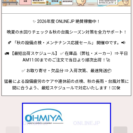
✨ 2026年度 ONLINEJP 絶賛稼働中！
晩夏の水回りチェック＆秋の台風シーズン対策を全力サポート！
🍂 「秋の設備点検・メンテナンス応援セール」 開催中です。📢
🚛 【最短出荷スケジュール】 ✅ 在庫品（弊社・メーカー）⇒ 平日
AM11:00までのご注文で当日より順次出荷！🚀
✅ お取り寄せ・欠品分 ⇒ 入荷次第、最速発送📦
猛暑による設備疲労のケアや連休前の点検、秋の長雨・台風対策に
間に合うよう、最短スケジュールで対応いたします！👷‍♂️🛠️