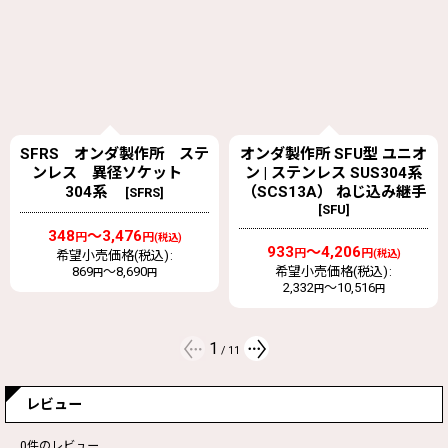
オンダ製作所 SFU型 ユニオ
ON403N ピタットステン
ン | ステンレス SUS304系
ノズルパイプ オーミヤ
（SCS13A） ねじ込み継手
[
ON403N
]
[
SFU
]
2,500
円
(税込)
933
～4,206
希望小売価格(税込)
:
3,850
円
円
(税込)
円
希望小売価格(税込)
:
2,332
～10,516
円
円
2
/
11
レビュー
0
件のレビュー