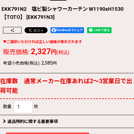
EKK791N2 塩ビ製シャワーカーテン W1190xH1530
【TOTO】
[
EKK791N3
]
Facebookでシェア
2,327
販売価格
:
円
(税込)
2,585
希望小売価格(税込)
:
円
在庫数 通常メーカー在庫あれば2〜3営業日で出
荷可能
数量
:
枚
返品特約に関する重要事項