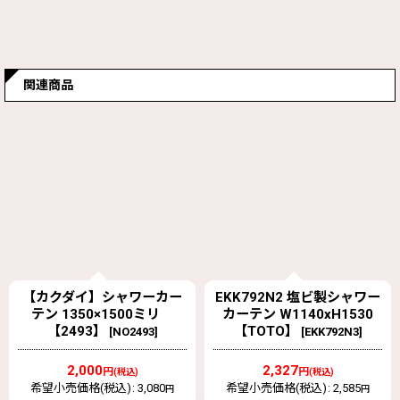
関連商品
EKK792N2 塩ビ製シャワー
【TOTO】塩ビ製 シャワ
カーテン W1140xH1530
ーカーテン W1290xH1530
【TOTO】
EKK790N3
[
EKK792N3
]
[
EKK790N3
]
2,327
2,426
円
円
(税込)
(税込)
希望小売価格(税込)
:
2,585
希望小売価格(税込)
:
2,695
円
円