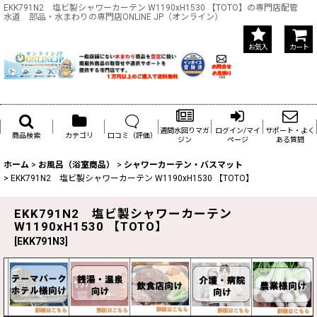
EKK791N2 塩ビ製シャワーカーテン W1190xH1530 【TOTO】の専門店配管
水道 部品・水まわりの専門店ONLINE JP（オンライン）
お気入
カート
週間水回りマガ
ログイン/マイ
サポート・よく
商品検索
カテゴリ
口コミ（評価）
ジン
ページ
ある質問
ホーム
>
お風呂（浴室商品）
>
シャワーカーテン・バスマット
>
EKK791N2 塩ビ製シャワーカーテン W1190xH1530 【TOTO】
EKK791N2 塩ビ製シャワーカーテン
W1190xH1530 【TOTO】
[
EKK791N3
]