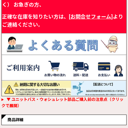
く）
お急ぎの方、
正確な在庫を知りたい方は、[
お問合せフォーム
]より
ご連絡ください。
▼ ユニットバス・ウォシュレット部品ご購入前の注意点（クリッ
クで展開）
商品詳細