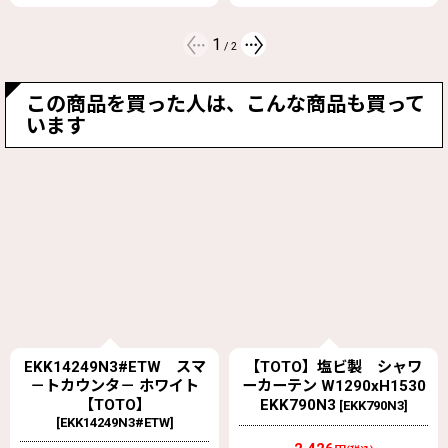
2
/
2
この商品を買った人は、こんな商品も買って
います
【TOTO】塩ビ製 シャワ
EKK50006N3 割り蓋用フツ
ーカーテン W1290xH1530
ク（樹脂） 旧
EKK790N3
EKK50006N2【TOTO】
[
EKK790N3
]
[
EKK50006N3
]