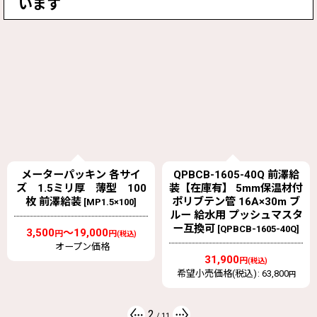
います
QPBCB-1605-40Q 前澤給
404006 仕切弁 プレインゲ
装【在庫有】 5mm保温材付
ート【前澤給装】 丸ハンド
ポリブテン管 16A×30m ブ
ル 平行おねじ
[
NO404006
]
ルー 給水用 プッシュマスタ
ー互換可
[
QPBCB-1605-40Q
]
8,080
～32,670
円
円
(税込)
31,900
円
(税込)
希望小売価格(税込)
:
63,800
円
3
/
11