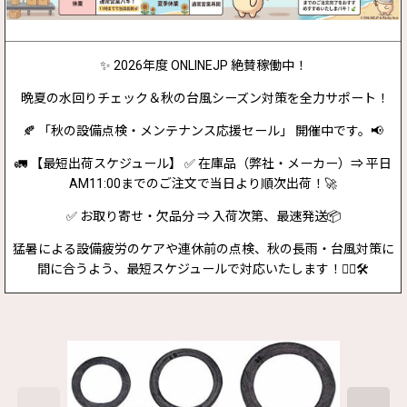
✨ 2026年度 ONLINEJP 絶賛稼働中！
晩夏の水回りチェック＆秋の台風シーズン対策を全力サポート！
🍂 「秋の設備点検・メンテナンス応援セール」 開催中です。📢
🚛 【最短出荷スケジュール】 ✅ 在庫品（弊社・メーカー）⇒ 平日
AM11:00までのご注文で当日より順次出荷！🚀
✅ お取り寄せ・欠品分 ⇒ 入荷次第、最速発送📦
猛暑による設備疲労のケアや連休前の点検、秋の長雨・台風対策に
間に合うよう、最短スケジュールで対応いたします！👷‍♂️🛠️