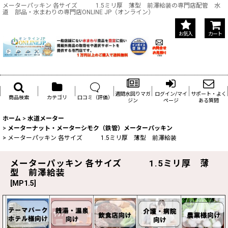
メーターパッキン 各サイズ 1.5ミリ厚 薄型 前澤給装の専門店配管 水
道 部品・水まわりの専門店ONLINE JP（オンライン）
お気入
カート
週間水回りマガ
ログイン/マイ
サポート・よく
商品検索
カテゴリ
口コミ（評価）
ジン
ページ
ある質問
ホーム
>
水道メーター
>
メーターナット・メーターシモク（鉄管）メーターパッキン
>
メーターパッキン 各サイズ 1.5ミリ厚 薄型 前澤給装
メーターパッキン 各サイズ 1.5ミリ厚 薄
型 前澤給装
[
MP1.5
]