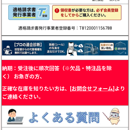
適格請求書発行事業者登録番号：T8120001156788
納期：受注後に順次回答（※欠品・特注品を除
く）
お急ぎの方、
正確な在庫を知りたい方は、[
お問合せフォーム
]より
ご連絡ください。