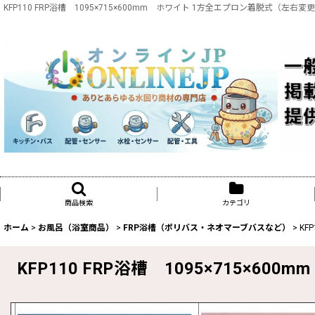
KFP110 FRP浴槽 1095×715×600mm ホワイト 1方全エプロン着脱式（
商品検索
カテゴリ
ホーム
>
お風呂（浴室商品）
>
FRP浴槽（ポリバス・ネオマーブバスなど）
>
KF
KFP110 FRP浴槽 1095×715×