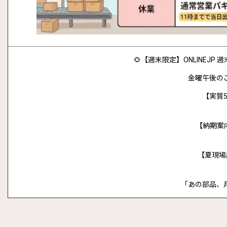
🌻【週末限定】ONLINEJ
金曜午後の
【実質5
【納期案
【夏現場
「あの部品、