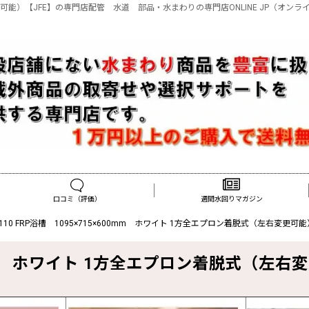
左右変更可能）【JFE】の専門店配管 水道 部品・水まわりの専門店ONLINE JP（オンラ
口コミ（評価）
週間水回りマガジン
P110 FRP浴槽 1095×715×600mm ホワイト 1方全エプロン着脱式（左右変更可能
600mm ホワイト 1方全エプロン着脱式（左右