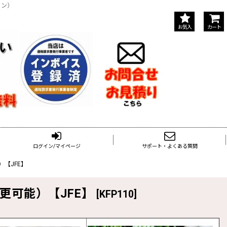
イン）
お気入
カート
ログイン/マイページ
サポート・よくある質問
）【JFE】
変更可能）【JFE】
[
KFP110
]