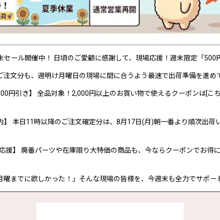
P 週末セール開催中！ 日頃のご愛顧に感謝して、現場応援！週末限定「50
ご注文分も、週明け月曜日の現場に間に合うよう最速で出荷準備を進め
00円引き】 全品対象！2,000円以上のお買い物で使えるクーポンは[こち
内】 本日11時以降のご注文確定分は、8月17日(月)朝一番より順次出荷
応援】 廃番パーツや在庫限り大特価の商品も、今ならクーポンでお得
月曜までに欲しかった！」そんな現場の皆様を、今週末も全力でサポー