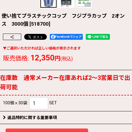
使い捨てプラスチックコップ フジプラカップ 2オン
ス 3000個
[
518700
]
Facebookでシェア
12,350
販売価格
:
円
(税込)
在庫数 通常メーカー在庫あれば2〜3営業日で出
荷可能
100個ｘ30袋
:
SET
返品特約に関する重要事項