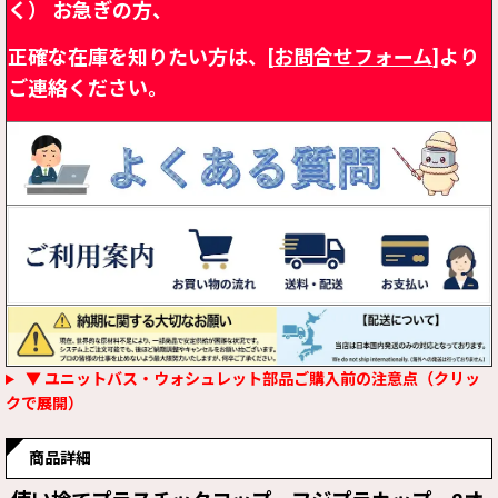
く）
お急ぎの方、
正確な在庫を知りたい方は、[
お問合せフォーム
]より
ご連絡ください。
▼ ユニットバス・ウォシュレット部品ご購入前の注意点（クリッ
クで展開）
商品詳細