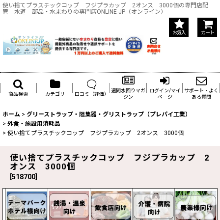
使い捨てプラスチックコップ フジプラカップ 2オンス 3000個の専門店配
管 水道 部品・水まわりの専門店ONLINE JP（オンライン）
お気入
カート
週間水回りマガ
ログイン/マイ
サポート・よく
商品検索
カテゴリ
口コミ（評価）
ジン
ページ
ある質問
ホーム
>
グリーストラップ・阻集器・グリストラップ（プレパイ工業）
>
外食・施設用消耗品
>
使い捨てプラスチックコップ フジプラカップ 2オンス 3000個
使い捨てプラスチックコップ フジプラカップ 2
オンス 3000個
[
518700
]