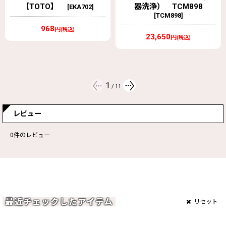
器洗浄） TCM898
器洗浄）【TOTO】
[
TCM898
]
[
TCM4473R
]
23,650
10,005
円
円
(税込)
(税込)
希望小売価格(税込)
:
11,770
円
2
/
11
レビュー
0
件のレビュー
最近チェックしたアイテム
リセット
カラーサンプル