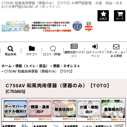
C750AV 和風両用便器（便器のみ）【TOTO】の専門店配管 水道 部品・水ま
わりの専門店ONLINE JP（オンライン）
お気入
カート
週間水回りマガ
ログイン/マイ
サポート・よく
商品検索
カテゴリ
口コミ（評価）
ジン
ページ
ある質問
ホーム
>
便器（トイレ・部品）
>
便器・ネオレスト
>
C750AV 和風両用便器（便器のみ）【TOTO】
C750AV 和風両用便器（便器のみ）【TOTO】
[
C750AVQ
]