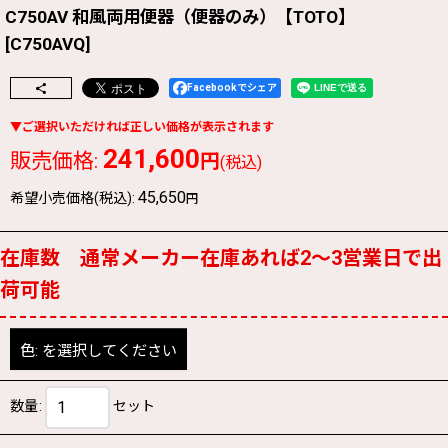
C750AV 和風両用便器（便器のみ）【TOTO】
[
C750AVQ
]
Facebookでシェア
241,600
販売価格
:
円
(税込)
45,650
希望小売価格(税込)
:
円
在庫数 通常メーカー在庫あれば2〜3営業日で出
荷可能
色:
を選択してください
数量
:
セット