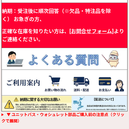
納期：受注後に順次回答（※欠品・特注品を除
く）
お急ぎの方、
正確な在庫を知りたい方は、[
お問合せフォーム
]より
ご連絡ください。
▼ ユニットバス・ウォシュレット部品ご購入前の注意点（クリッ
クで展開）