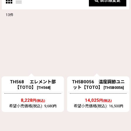
表示順変更
閉じる
13
件
表示数
:
並び順
:
絞り込む
TH568 エレメント部
TH5B0056 温度調節ユニ
【TOTO】
ット【TOTO】
[
TH568
]
[
TH5B0056
]
8,228
14,025
円
円
(税込)
(税込)
希望小売価格(税込)
:
9,680
希望小売価格(税込)
:
16,500
円
円