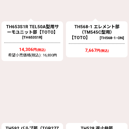
TH653S1R TEL50A型用サ
TH568-1 エレメント部
ーモユニット部【TOTO】
（TM545C型用）
[
TH653S1R
]
【TOTO】
[
TH568-1-ON
]
14,306
円
7,667
(税込)
円
(税込)
希望小売価格(税込)
:
16,830
円
TH592 バルブ部（TGB27Z
TH528 逆止弁部