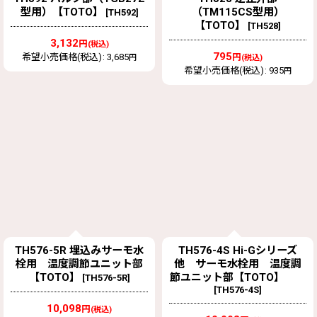
型用）【TOTO】
（TM115CS型用）
[
TH592
]
【TOTO】
[
TH528
]
3,132
円
(税込)
795
希望小売価格(税込)
:
3,685
円
円
(税込)
希望小売価格(税込)
:
935
円
TH576-5R 埋込みサーモ水
TH576-4S Hi-Gシリーズ
栓用 温度調節ユニット部
他 サーモ水栓用 温度調
【TOTO】
節ユニット部【TOTO】
[
TH576-5R
]
[
TH576-4S
]
10,098
円
(税込)