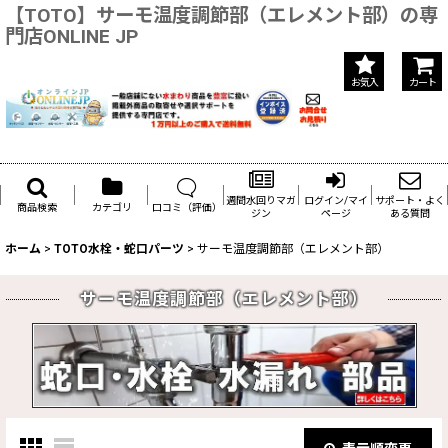
【TOTO】サーモ温度調節部（エレメント部）の専
門店ONLINE JP
お気入
カート
週間水回りマガ
ログイン/マイ
サポート・よく
商品検索
カテゴリ
口コミ（評価）
ジン
ページ
ある質問
ホーム
>
TOTO水栓・蛇口パーツ
>
サーモ温度調節部（エレメント部）
サーモ温度調節部（エレメント部）