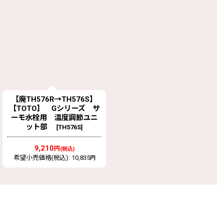
【廃TH576R→TH576S】
【TOTO】 Gシリーズ サ
ーモ水栓用 温度調節ユニ
ット部
[
TH576S
]
9,210
円
(税込)
希望小売価格(税込)
:
10,835
円