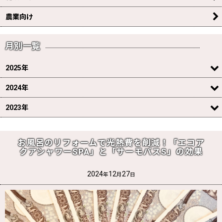
農業向け
月別一覧
2025年
2024年
2023年
お風呂のリフォームで光熱費を削減！「エコア
クアシャワーSPA」と「サーモバスS」の効果
2024
12
27
年
月
日