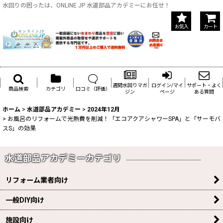
水回りの困ったは、ONLINE JP 水道部品アカデミーにお任せ！
お気入
カート
週間水回りマガ
ログイン/マイ
サポート・よく
商品検索
カテゴリ
口コミ（評価）
ジン
ページ
ある質問
ホーム
>
水道部品アカデミー
>
2024年12月
>
お風呂のリフォームで光熱費を削減！「エコアクアシャワーSPA」と「サーモバ
スS」の効果
水道部品アカデミーカテゴリ
リフォーム業者向け
一般DIY向け
施設向け