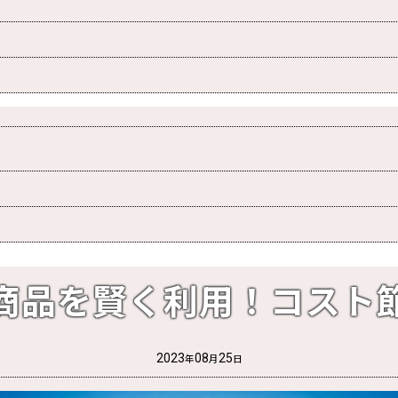
商品を賢く利用！コスト
2023
08
25
年
月
日