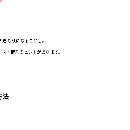
開
」
大きな額になることも。
コスト節約のヒントがあります。
方法