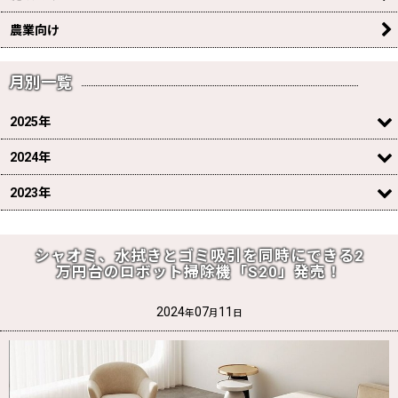
農業向け
月別一覧
2025年
2024年
2023年
シャオミ、水拭きとゴミ吸引を同時にできる2
万円台のロボット掃除機「S20」発売！
2024
07
11
年
月
日