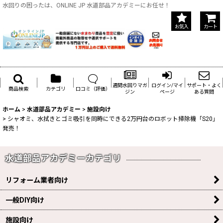
水回りの困ったは、ONLINE JP 水道部品アカデミーにお任せ！
お気入
カート
週間水回りマガ
ログイン/マイ
サポート・よく
商品検索
カテゴリ
口コミ（評価）
ジン
ページ
ある質問
ホーム
>
水道部品アカデミー
>
施設向け
>
シャオミ、水拭きとゴミ吸引を同時にできる2万円台のロボット掃除機「S20」
発売！
水道部品アカデミーカテゴリ
リフォーム業者向け
一般DIY向け
施設向け